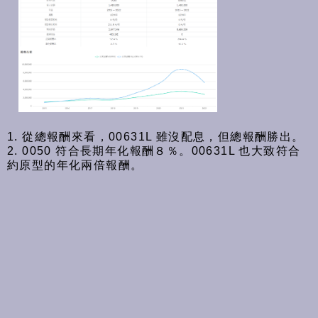
1. 從總報酬來看，00631L 雖沒配息，但總報酬勝出。
2. 0050 符合長期年化報酬８％。00631L 也大致符合
約原型的年化兩倍報酬。