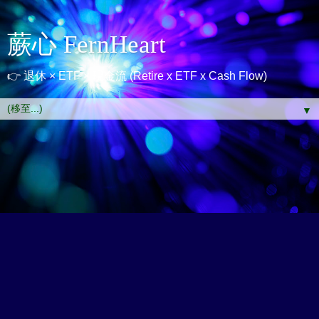
蕨心 FernHeart
👉 退休 × ETF × 現金流 (Retire x ETF x Cash Flow)
▼