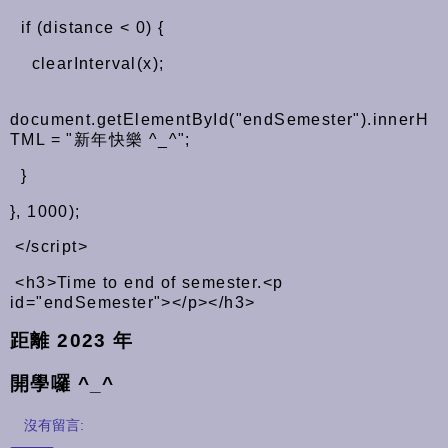
if (distance < 0) {
clearInterval(x);
document.getElementById("endSemester").innerH
TML = "新年快樂
^_^";
}
}, 1000);
</script>
<h3>Time to end of semester.<p
id="endSemester"></p></h3>
距離 2023 年
開學囉 ^_^
沒有留言: