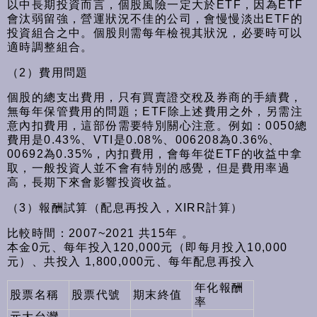
以中長期投資而言，個股風險一定大於ETF，因為ETF
會汰弱留強，營運狀況不佳的公司，會慢慢淡出ETF的
投資組合之中。個股則需每年檢視其狀況，必要時可以
適時調整組合。
（2）費用問題
個股的總支出費用，只有買賣證交稅及券商的手續費，
無每年保管費用的問題；ETF除上述費用之外，另需注
意內扣費用，這部份需要特別關心注意。例如：0050總
費用是0.43%、VTI是0.08%、006208為0.36%、
00692為0.35%，內扣費用，會每年從ETF的收益中拿
取，一般投資人並不會有特別的感覺，但是費用率過
高，長期下來會影響投資收益。
（3）報酬試算（配息再投入，XIRR計算）
比較時間：2007~2021 共15年 。
本金0元、每年投入120,000元（即每月投入10,000
元）、共投入 1,800,000元、每年配息再投入
年化報酬
股票名稱
股票代號
期末終值
率
元大台灣