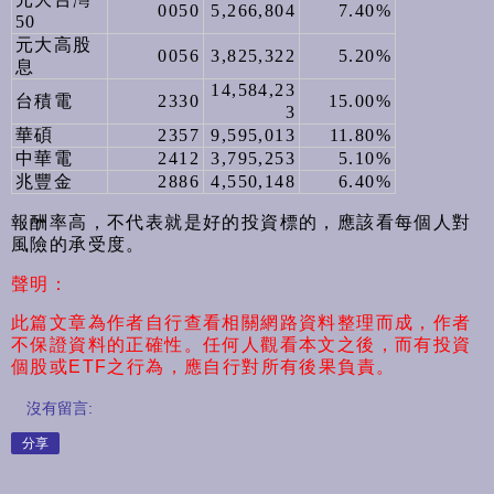
0050
5,266,804
7.40%
50
元大高股
0056
3,825,322
5.20%
息
14,584,23
台積電
2330
15.00%
3
華碩
2357
9,595,013
11.80%
中華電
2412
3,795,253
5.10%
兆豐金
2886
4,550,148
6.40%
報酬率高，不代表就是好的投資標的，應該看每個人對
風險的承受度。
聲明：
此篇文章為作者自行查看相關網路資料整理而成，作者
不保證資料的正確性。任何人觀看本文之後，而有投資
個股或ETF之行為，應自行對所有後果負責。
沒有留言:
分享