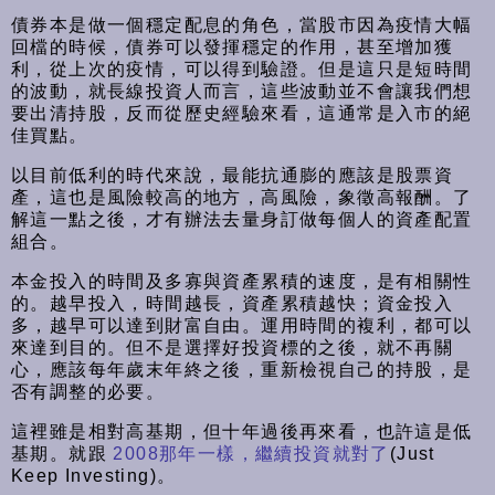
債券本是做一個穩定配息的角色，當股市因為疫情大幅
回檔的時候，債券可以發揮穩定的作用，甚至增加獲
利，從上次的疫情，可以得到驗證。但是這只是短時間
的波動，就長線投資人而言，這些波動並不會讓我們想
要出清持股，反而從歷史經驗來看，這通常是入市的絕
佳買點。
以目前低利的時代來說，最能抗通膨的應該是股票資
產，這也是風險較高的地方，高風險，象徵高報酬。了
解這一點之後，才有辦法去量身訂做每個人的資產配置
組合。
本金投入的時間及多寡與資產累積的速度，是有相關性
的。越早投入，時間越長，資產累積越快；資金投入
多，越早可以達到財富自由。運用時間的複利，都可以
來達到目的。但不是選擇好投資標的之後，就不再關
心，應該每年歲末年終之後，重新檢視自己的持股，是
否有調整的必要。
這裡雖是相對高基期，但十年過後再來看，也許這是低
基期。就跟
2008那年一樣，繼續投資就對了
(Just
Keep Investing)。