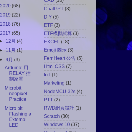
CAD
(18)
2020
(68)
ChatGPT
(8)
2019
(22)
DIY
(5)
2018
(76)
ETF
(3)
2017
(65)
ETF模擬試算
(3)
►
12月
(4)
EXCEL
(18)
Emoji 圖示
(3)
►
11月
(1)
FernHeart 公告
(5)
▼
9月
(3)
Html CSS
(7)
Arduino: 用
RELAY 控
IoT
(1)
制家電
Marketing
(1)
Microbit
NodeMCU-32s
(4)
neopixel
Practice
PTT
(2)
RWD網頁設計
(1)
Micro bit
Flashing a
Scratch
(30)
External
Windows 10
(37)
LED