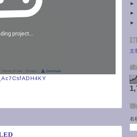
►
►
►
訂
文
總
g/_Ac7CsfADH4KY
1,
聯
名
l LED