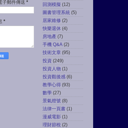
電子郵件傳送
*
回測模擬
(12)
圖書管理系統
(5)
居家維修
(2)
息
*
快樂退休
(4)
房地產
(7)
手機 Q&A
(2)
技術文章
(95)
投資
(249)
投資人物
(1)
投資觀後感
(6)
教學心得
(93)
數學
(27)
景氣燈號
(8)
法律一頁書
(1)
漫威電影
(1)
理財節稅
(2)