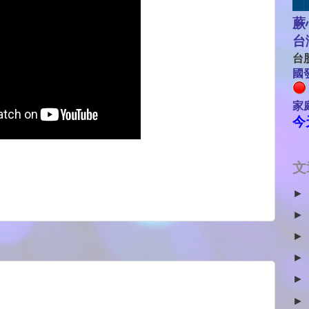
蕨
台
台股
國發
家
今
文
►
►
►
►
►
►