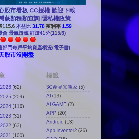
心股市看板 CC授權 歡迎下載
灣蕨類種類查詢
隱私權政策
115.6
本益比
31.78
殖利率
1.59
會 景氣燈號 紅燈41分(115/6)
庭部門每戶平均資產概況(電子書)
天股市沒開盤
章
標籤
2026
(62)
3C產品知識家
(5)
AI
(13)
2025
(209)
AI GAME
(2)
2024
(116)
APP
(20)
2023
(31)
Android
(13)
2022
(63)
App Inventor2
(26)
2021
(100)