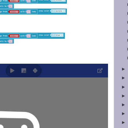
►
►
►
►
►
►
►