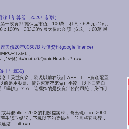
附線上計算器（2026年新版）
：第一次質押 擔保品市值：100萬 利息：625元／每月
x 100% = 333.33% 最大借款金額（6成）：60萬 最
 國泰美債20年00687B 股價資料(google finance)
IMPORTXML (
" , "//*[@id='main-0-QuoteHeader-Proxy...
線上計算器)
念上受益良多，發現以前在設計 APP：ETF資產配置
以前是用股票、債券或定存來做再平衡。以下自問自
謂「曝險」？ A：這裡指的是投資部位的風險，我們可
或其他office 2003的相關檔案時，會出現office 2003
ab，而產生讀取錯誤，下載以下的登錄檔，並且將它執行，
ttp://o...