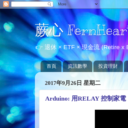
蕨心 FernHear
👉 退休 × ETF × 現金流 (Retire x E
首頁
資訊數學
投資理財
2017年9月26日 星期二
Arduino: 用RELAY 控制家電