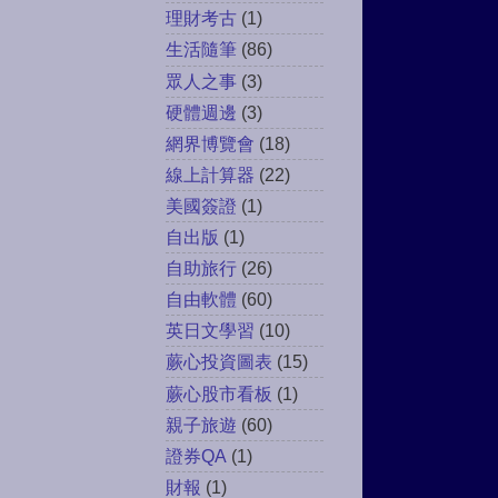
理財考古
(1)
生活隨筆
(86)
眾人之事
(3)
硬體週邊
(3)
網界博覽會
(18)
線上計算器
(22)
美國簽證
(1)
自出版
(1)
自助旅行
(26)
自由軟體
(60)
英日文學習
(10)
蕨心投資圖表
(15)
蕨心股市看板
(1)
親子旅遊
(60)
證券QA
(1)
財報
(1)