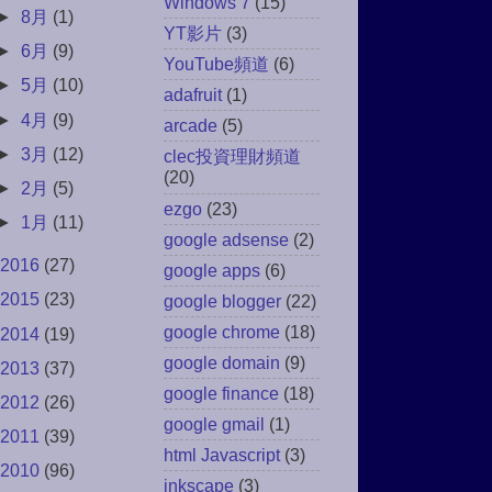
Windows 7
(15)
►
8月
(1)
YT影片
(3)
►
6月
(9)
YouTube頻道
(6)
►
5月
(10)
adafruit
(1)
►
4月
(9)
arcade
(5)
►
3月
(12)
clec投資理財頻道
(20)
►
2月
(5)
ezgo
(23)
►
1月
(11)
google adsense
(2)
2016
(27)
google apps
(6)
2015
(23)
google blogger
(22)
google chrome
(18)
2014
(19)
google domain
(9)
2013
(37)
google finance
(18)
2012
(26)
google gmail
(1)
2011
(39)
html Javascript
(3)
2010
(96)
inkscape
(3)