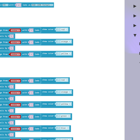
►
►
►
▼