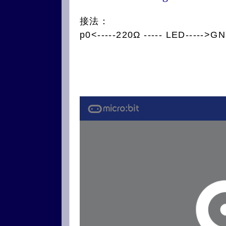
接法：
p0<-----220Ω ----- LED----->G