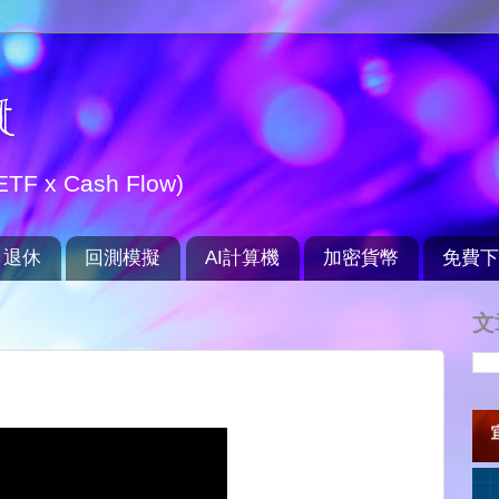
t
TF x Cash Flow)
退休
回測模擬
AI計算機
加密貨幣
免費下
文