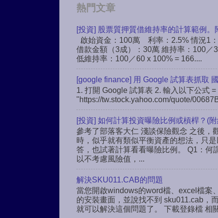
熱門文章
[投資] 股票質押質借維持率的計算範例。
啟始資金：100萬 利率：2.5% 情況1
借款金額（3成）：30萬 維持率：100／30 
低維持率：100／60 x 100% = 166....
[google finance] 用 Google 試算表抓取
1. 打開 Google 試算表 2. 輸入以下公式 = 
"https://tw.stock.yahoo.com/quote/00687B
[投資] 如何計算投資曝險比例或槓桿？(附
參考了部落客大仁 淺談保險觀念 之後，觀
時，似乎就有類似平衡資產的想法，只是
答，也試著計算看看曝險比例。 Q1：何
以不考慮風險值，...
解決SKU011.CAB的問題
當您開啟windows的word檔、excel檔案、
的安裝畫面，並說找不到 sku011.c
就可以解決這個問題了。 下載登錄檔 相關連結： h