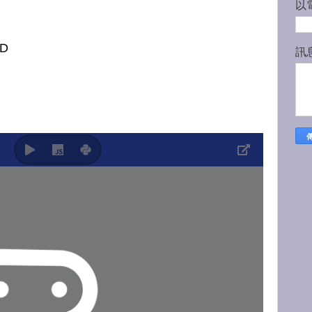
以
ND
訊