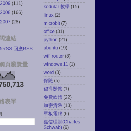
2009
(111)
kodular 教學
(15)
2008
(166)
linux
(2)
2007
(28)
microbit
(7)
office
(31)
閱連結
python
(21)
ubuntu
(19)
章RSS
回應RSS
wifi router
(8)
網頁瀏覽量
windows 11
(1)
word
(3)
保險
(5)
750,713
倡導關懷
(1)
免費軟體
(22)
絡表單
加密貨幣
(13)
單板電腦
(6)
稱
嘉信理財(Charles
Schwab)
(6)