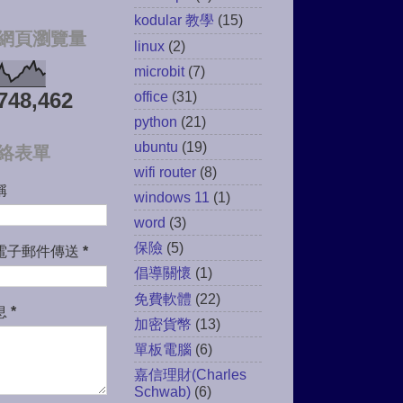
kodular 教學
(15)
網頁瀏覽量
linux
(2)
microbit
(7)
office
(31)
748,462
python
(21)
ubuntu
(19)
絡表單
wifi router
(8)
稱
windows 11
(1)
word
(3)
保險
(5)
電子郵件傳送
*
倡導關懷
(1)
免費軟體
(22)
息
*
加密貨幣
(13)
單板電腦
(6)
嘉信理財(Charles
Schwab)
(6)