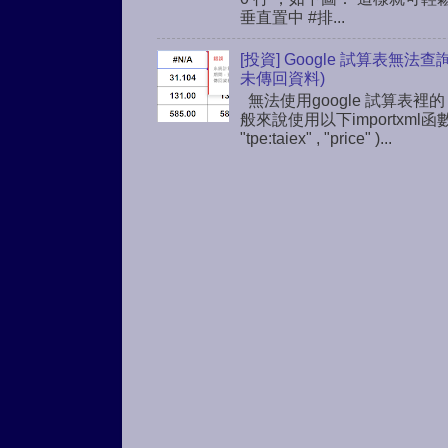
垂直置中 #排...
[投資] Google 試算表無法
未傳回資料)
無法使用google 試算表裡的
般來說使用以下importxml函
"tpe:taiex" , "price" )...