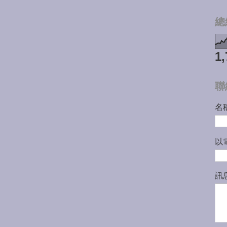
總
1,
聯
名
以
訊