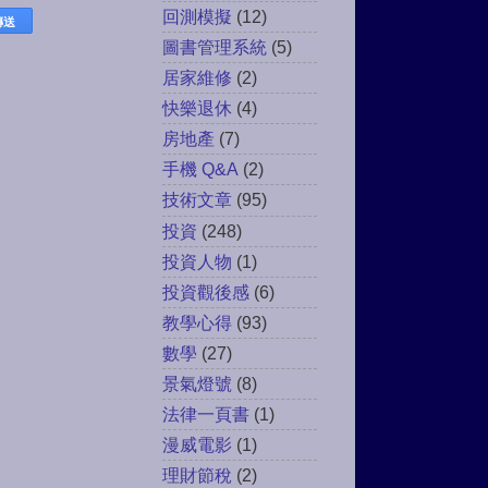
回測模擬
(12)
圖書管理系統
(5)
居家維修
(2)
快樂退休
(4)
房地產
(7)
手機 Q&A
(2)
技術文章
(95)
投資
(248)
投資人物
(1)
投資觀後感
(6)
教學心得
(93)
數學
(27)
景氣燈號
(8)
法律一頁書
(1)
漫威電影
(1)
理財節稅
(2)