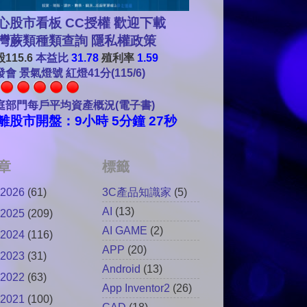
心股市看板 CC授權 歡迎下載
灣蕨類種類查詢
隱私權政策
115.6
本益比
31.78
殖利率
1.59
會 景氣燈號 紅燈41分(115/6)
庭部門每戶平均資產概況(電子書)
離股市開盤：9小時 5分鐘 26秒
章
標籤
2026
(61)
3C產品知識家
(5)
AI
(13)
2025
(209)
AI GAME
(2)
2024
(116)
APP
(20)
2023
(31)
Android
(13)
2022
(63)
App Inventor2
(26)
2021
(100)