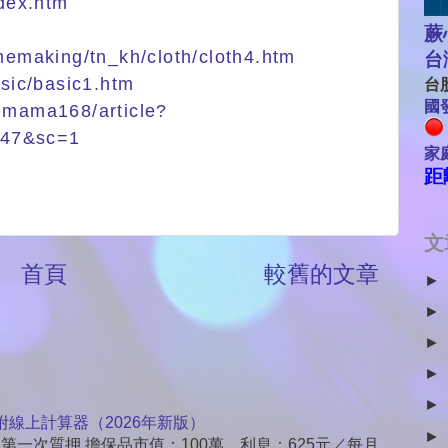
ndex.htm
蕨
omemaking/tn_kh/cloth/cloth4.htm
台
asic/basic1.htm
台股
國發
kimama168/article?
=47&sc=1
家
距
文
首頁
較舊的文章
►
►
►
►
►
附線上計算器（2026年新版）
►
：第一次質押 擔保品市值：100萬 利息：625元／每月