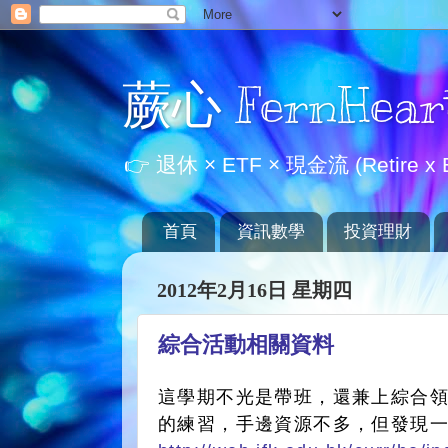
蕨心 FernHear
👉 退休 × ETF × 現金流 (Retire x E
首頁
資訊數學
投資理財
2012年2月16日 星期四
綜合活動相關資料
這學期不光是帶班，還兼上綜合
的練習，手邊資源不多，但發現一