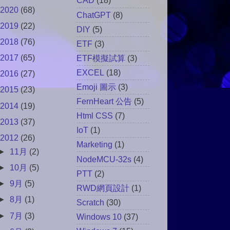
CAD
(18)
2020
(68)
ChatGPT
(8)
2019
(22)
DIY
(5)
2018
(76)
ETF
(3)
2017
(65)
ETF模擬試算
(3)
EXCEL
(18)
2016
(27)
Emoji 圖示
(3)
2015
(23)
FernHeart 公告
(5)
2014
(19)
Html CSS
(7)
2013
(37)
IoT
(1)
2012
(26)
Marketing
(1)
►
11月
(2)
NodeMCU-32s
(4)
►
10月
(5)
PTT
(2)
►
9月
(5)
RWD網頁設計
(1)
►
8月
(1)
Scratch
(30)
►
7月
(3)
Windows 10
(37)