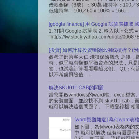
借款金額（3成）：30萬 維持率：100／30 
低維持率：100／60 x 100% = 166....
[google finance] 用 Google 試算表抓取
1. 打開 Google 試算表 2. 輸入以下公式 = 
"https://tw.stock.yahoo.com/quote/00687B
[投資] 如何計算投資曝險比例或槓桿？(附
參考了部落客大仁 淺談保險觀念 之後，觀
時，似乎就有類似平衡資產的想法，只是
答，也試著計算看看曝險比例。 Q1：何
以不考慮風險值，...
解決SKU011.CAB的問題
當您開啟windows的word檔、excel檔案、
的安裝畫面，並說找不到 sku011.c
就可以解決這個問題了。 下載登錄檔 相關連結： h
[word疑難雜症] 為何wo
如下圖，為何word表格內的
中 就可以解決 但有時還是不
0 行 ，如下圖： 這樣就可輕鬆解解