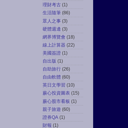
理財考古
(1)
生活隨筆
(86)
眾人之事
(3)
硬體週邊
(3)
網界博覽會
(18)
線上計算器
(22)
美國簽證
(1)
自出版
(1)
自助旅行
(26)
自由軟體
(60)
英日文學習
(10)
蕨心投資圖表
(15)
蕨心股市看板
(1)
親子旅遊
(60)
證券QA
(1)
財報
(1)