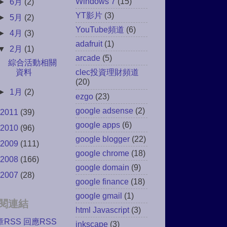
Windows 7
(15)
►
6月
(2)
YT影片
(3)
►
5月
(2)
YouTube頻道
(6)
►
4月
(3)
adafruit
(1)
▼
2月
(1)
arcade
(5)
綜合活動相關
資料
clec投資理財頻道
(20)
►
1月
(2)
ezgo
(23)
google adsense
(2)
2011
(39)
google apps
(6)
2010
(96)
google blogger
(22)
2009
(111)
google chrome
(18)
2008
(166)
google domain
(9)
2007
(28)
google finance
(18)
google gmail
(1)
閱連結
html Javascript
(3)
章RSS
回應RSS
inkscape
(3)