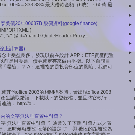
x 100% = 333.33% 最大借款金額（6成）：60萬 最
►
►
 國泰美債20年00687B 股價資料(google finance)
►
IMPORTXML (
►
" , "//*[@id='main-0-QuoteHeader-Proxy...
►
線上計算器)
►
念上受益良多，發現以前在設計 APP：ETF資產配置
以前是用股票、債券或定存來做再平衡。以下自問自
►
謂「曝險」？ A：這裡指的是投資部位的風險，我們可
►
▼
或其他office 2003的相關檔案時，會出現office 2003
ab，而產生讀取錯誤，下載以下的登錄檔，並且將它執行，
ttp://o...
rd表格內的文字無法垂直置中對齊？
文字 無法垂直置中對齊 ？ 通常改了下圖 對齊方式／置
行，這時候就要改 段落的設定 了，與 後段的距離改為
決了...Yes #Word技巧 #Word表格 #文字對齊 #