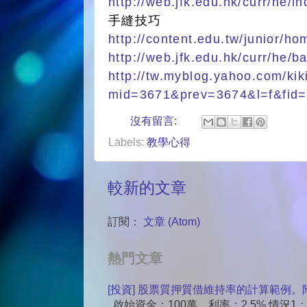
http://web.jfk.edu.hk/curr/he/i
手縫技巧
http://content.edu.tw/junior/h
http://web.jfk.edu.hk/curr/he/b
http://tw.myblog.yahoo.com/ki
mid=3671&prev=3674&l=f&fid
沒有留言:
Labels:
教學心得
較新的文章
訂閱：
文章 (Atom)
熱門文章
[投資] 股票質押質借維持率的計算範例。
啟始資金：100萬 利率：2.5% 情況1