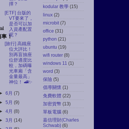
擇？
kodular 教學
(15)
[ETF] 台版的
linux
(2)
VT要來了，
microbit
(7)
是否可以加
📊
入資產配置
office
(31)
呢？
頻率！
python
(21)
[旅行] 高鐵座
ubuntu
(19)
位大評比！
別再盲抽座
wifi router
(8)
位舒適度比
windows 11
(1)
較，加碼曝
光車廂「含
word
(3)
金量最高」
保險
(5)
神位！ 🚄✨
倡導關懷
(1)
►
6月
(7)
免費軟體
(22)
►
5月
(9)
加密貨幣
(13)
►
4月
(8)
單板電腦
(6)
嘉信理財(Charles
►
3月
(14)
Schwab)
(6)