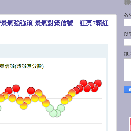
聯
名
台灣景氣強強滾 景氣對策信號「狂亮7顆紅
以
訊