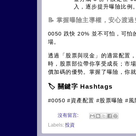
入，逐步提升曝險比例
📝 掌握曝險主導權，安心渡
0050 跌快 20% 並不可怕，
場。
透過「股票與現金」的適當配置
時，股票部位帶你享受成長；市
價加碼的優勢。掌握了曝險，你就
🏷️ 關鍵字 Hashtags
#0050 #資產配置 #股票曝險 #
沒有留言:
Labels:
投資