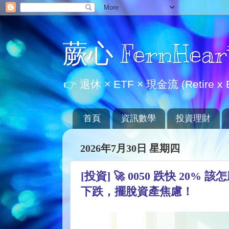
蕨心 FernHear
👉 退休 × ETF × 現金流 (Retire x E
首頁
資訊數學
投資理財
2026年7月30日 星期四
[投資] 🚀 0050 跌快 2
下跌，擺脫資產焦慮！