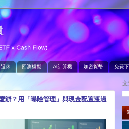
t
TF x Cash Flow)
退休
回測模擬
AI計算機
加密貨幣
免費下
文
0% 該怎麼辦？用「曝險管理」與現金配置渡過