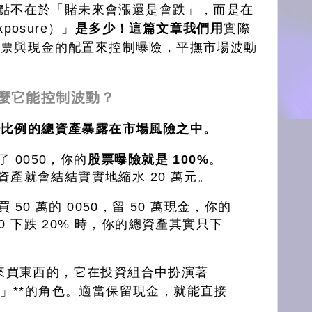
，重點不在於「賭未來會漲還是會跌」，而是在
posure）」
是多少！這篇文章我們用
實際
股票與現金的配置來控制曝險，平撫市場波動
什麼它能控制波動？
少比例的總資產暴露在市場風險之中。
了 0050，你的
股票曝險就是 100%
。
的總資產就會結結實實地縮水 20 萬元。
 50 萬的 0050，留 50 萬現金，你的
50 下跌 20% 時，你的總資產其實只下
。
來買東西的，它在投資組合中扮演著
藥」**的角色。適當保留現金，就能直接