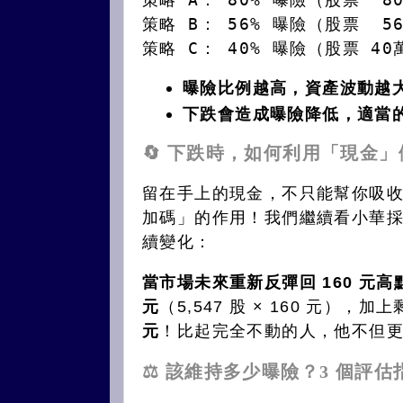
策略 B： 56% 曝險（股票  5
策略 C： 40% 曝險（股票 40萬
曝險比例越高，資產波動越
下跌會造成曝險降低，適當
🔄 下跌時，如何利用「現金
留在手上的現金，不只能幫你吸
加碼」的作用！我們繼續看小華
續變化：
當市場未來重新反彈回 160 元高
元
（5,547 股 × 160 元），
元
！比起完全不動的人，他不但更
⚖️ 該維持多少曝險？3 個評估