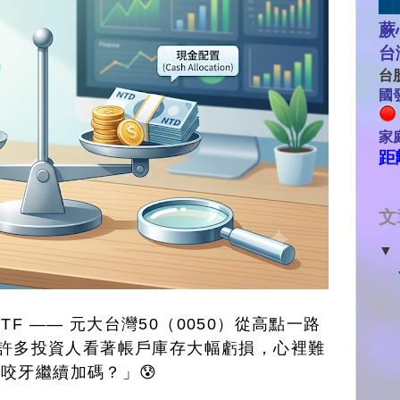
蕨
台
台股
國發
家
距
文
▼
F —— 元大台灣50（0050）從高點一路
許多投資人看著帳戶庫存大幅虧損，心裡難
咬牙繼續加碼？」😰