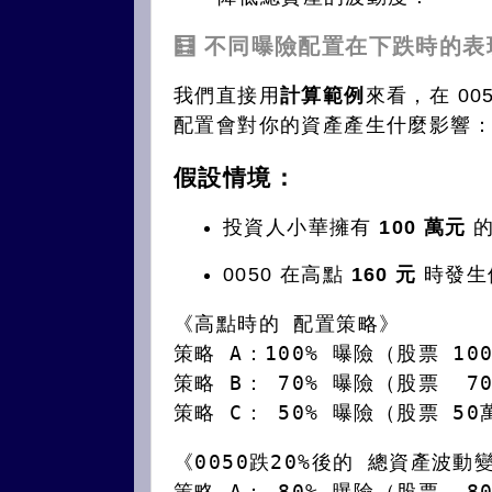
🧮 不同曝險配置在下跌時的表
我們直接用
計算範例
來看，在 00
配置會對你的資產產生什麼影響
假設情境：
投資人小華擁有
100 萬元
的
0050 在高點
160 元
時發生
《高點時的 配置策略》
策略 A：100% 曝險（股票 10
策略 B： 70% 曝險（股票  7
策略 C： 50% 曝險（股票 50
《0050跌20%後的 總資產波動
策略 A： 80% 曝險（股票  8