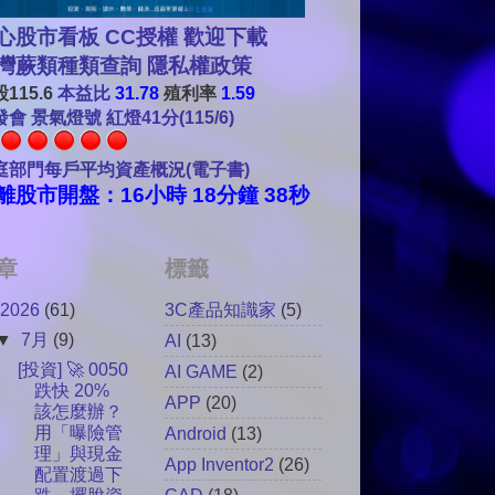
心股市看板 CC授權 歡迎下載
灣蕨類種類查詢
隱私權政策
115.6
本益比
31.78
殖利率
1.59
會 景氣燈號 紅燈41分(115/6)
庭部門每戶平均資產概況(電子書)
離股市開盤：16小時 18分鐘 36秒
章
標籤
2026
(61)
3C產品知識家
(5)
▼
7月
(9)
AI
(13)
[投資] 🚀 0050
AI GAME
(2)
跌快 20%
APP
(20)
該怎麼辦？
用「曝險管
Android
(13)
理」與現金
App Inventor2
(26)
配置渡過下