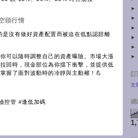
。
►
►
過空頭行情
►
可怕的是沒有做好資產配置而被迫在低點認賠離
►
►
，你可以隨時調整自己的資產曝險。市場大漲
►
場拉回時，現金部位為你擋下衝擊，並提供低
掌握了面對波動時的冷靜與主動權！💪
訂
文
總
風險控管 #逢低加碼
1,