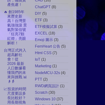
跌，擺脫資
CAD
(18)
產焦慮！
ChatGPT
(8)
🔥 創1985年
DIY
(5)
來歷史新
ETF
(3)
高！台灣景
氣強強滾 景
ETF模擬試算
(3)
氣對策信號
EXCEL
(18)
「狂亮7顆
紅燈」亮眼
Emoji 圖示
(3)
解析！
FernHeart 公告
(5)
台灣正式跨入
Html CSS
(7)
超高齡社
會！從
IoT
(1)
2026 最新
Marketing
(1)
人口數據看
懂我們的未
NodeMCU-32s
(4)
來與挑戰 📊
PTT
(2)
👴👵
RWD網頁設計
(1)
📈投資的時間
Scratch
(30)
尺度要設多
長比較好？
Windows 10
(37)
用長期視角