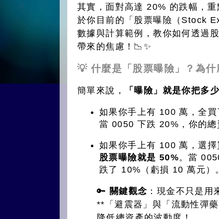
其實，面對高達 20% 的跌幅
於你目前的「股票曝險（Stock Ex
數據與計算範例，教你如何透過
帶來的焦慮！📉✨
💡 什麼是「股票曝險」？為
簡單來說，
「曝險」就是你把多
如果你手上有 100 萬，全買
當 0050 下跌 20%，你
如果你手上有 100 萬，選擇買
股票曝險就是 50%
。當 00
跌了 10%（虧損 10 萬元）
🔑
關鍵觀念
：現金不只是用
**「避震器」與「流動性彈
降低總資產的波動度！