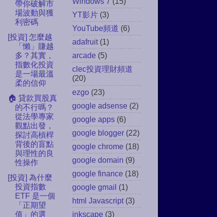
Windows 7
(15)
帶你破解市
場波動與獲
YT影片
(3)
利密碼
YouTube頻道
(6)
[投資] 怎麼越
adafruit
(1)
「懶」賺越
多？其實，
arcade
(5)
指數化投資
clec投資理財頻道
是一場最溫
(20)
柔的信仰
ezgo
(23)
🏠 貸款買股真
google adsense
(2)
的不行嗎？
從法學專家
google apps
(6)
觀點出發，
google blogger
(22)
探討高槓桿
背後的盲點
google chrome
(18)
與理性的良
google domain
(9)
性操作
google finance
(18)
[投資] 為什麼
投資指數
google gmail
(1)
ETF 是一個
html Javascript
(3)
「正期望
值」的選
inkscape
(3)