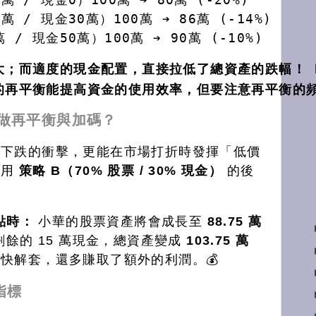
6萬 / 現金30萬
）100萬 ➔ 86萬 (-14%)
 / 現金50萬）100萬 ➔ 90萬 (-10%)
大；而適度的現金配置，直接拉低了總資產的跌幅！
 
的再平衡能提高資金的使用效率，但要注意再平衡的
」做再平衡與加碼？
收下跌的衝擊，更能在市場打折時發揮「低價
採用
策略 B（70% 股票 / 30% 現金）
的後
點時：
小華的股票資產將會成長至
88.75 萬
加上剩餘的 15 萬現金，總資產變成
103.75 萬
快解套，還多賺取了額外的利潤。💰
指標