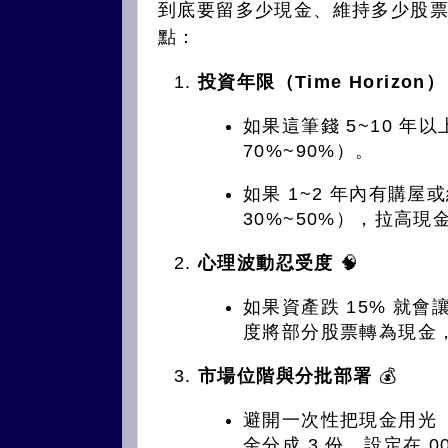
到底要留多少現金、維持多少股票
點：
投資年限（Time Horizon）
如果這筆錢 5~10 
70%~90%）。
如果 1~2 年內有購
30%~50%），拉高現
心理波動忍受度
🧠
如果資產跌 15% 就
度將部分股票轉為現金
市場位階與分批部署
💰
避開一次性把現金用光（
金分成 3 份，設定在 00