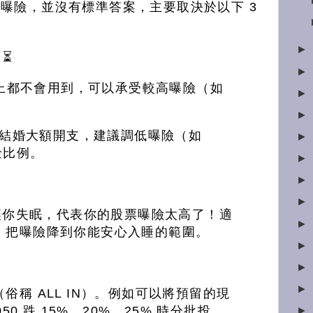
曝險，並沒有標準答案，主要取決於以下 3
►
⏳
►
年以上都不會用到，可以承受較高曝險（如
►
►
屋或結婚大額開支，建議調低曝險（如
►
金比例。
►
►
►
會讓你失眠，代表你的股票曝險太高了！適
►
，把曝險降到你能安心入睡的範圍。
►
►
►
俗稱 ALL IN）。例如可以將預留的現
►
50 跌 15%、20%、25% 時分批投