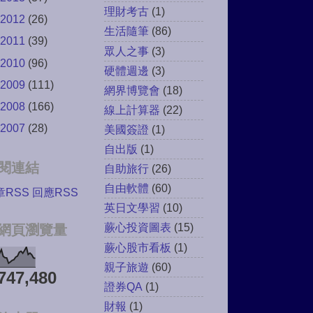
理財考古
(1)
2012
(26)
生活隨筆
(86)
2011
(39)
眾人之事
(3)
2010
(96)
硬體週邊
(3)
2009
(111)
網界博覽會
(18)
2008
(166)
線上計算器
(22)
2007
(28)
美國簽證
(1)
自出版
(1)
閱連結
自助旅行
(26)
自由軟體
(60)
章RSS
回應RSS
英日文學習
(10)
蕨心投資圖表
(15)
網頁瀏覽量
蕨心股市看板
(1)
親子旅遊
(60)
747,480
證券QA
(1)
財報
(1)