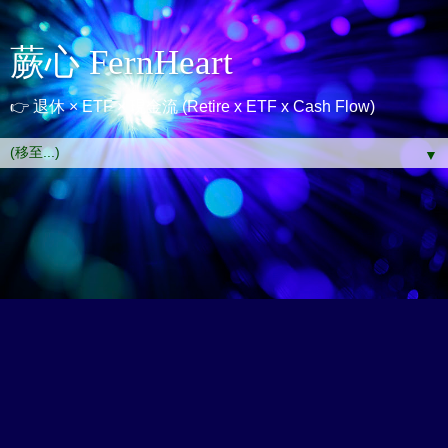
蕨心 FernHeart
👉 退休 × ETF × 現金流 (Retire x ETF x Cash Flow)
▼