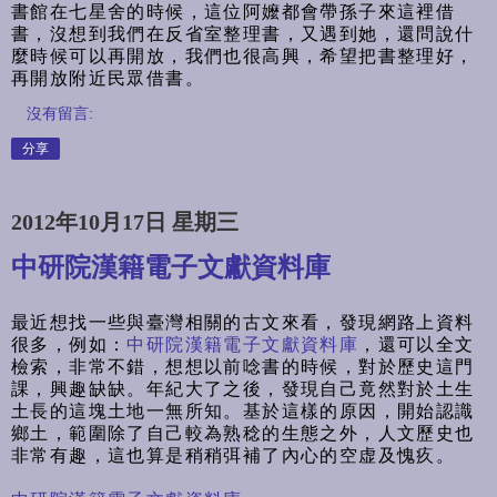
書館在七星舍的時候，這位阿嬤都會帶孫子來這裡借
書，沒想到我們在反省室整理書，又遇到她，還問說什
麼時候可以再開放，我們也很高興，希望把書整理好，
再開放附近民眾借書。
沒有留言:
分享
2012年10月17日 星期三
中研院漢籍電子文獻資料庫
最近想找一些與臺灣相關的古文來看，發現網路上資料
很多，例如：
中研院漢籍電子文獻資料庫
，還可以全文
檢索，非常不錯，想想以前唸書的時候，對於歷史這門
課，興趣缺缺。年紀大了之後，發現自己竟然對於土生
土長的這塊土地一無所知。基於這樣的原因，開始認識
鄉土，範圍除了自己較為熟稔的生態之外，人文歷史也
非常有趣，這也算是稍稍弭補了內心的空虚及愧疚。