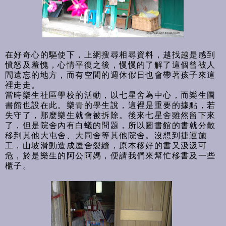
在好奇心的驅使下，上網搜尋相尋資料，越找越是感到
憤怒及羞愧，心情平復之後，慢慢的了解了這個曾被人
間遺忘的地方，而有空閒的週休假日也會帶著孩子來這
裡走走。
當時樂生社區學校的活動，以七星舍為中心，而樂生圖
書館也設在此。樂青的學生說，這裡是重要的據點，若
失守了，那麼樂生就會被拆除。後來七星舍雖然留下來
了，但是院舍內有白蟻的問題，所以圖書館的書就分散
移到其他大屯舍、大同舍等其他院舍。沒想到捷運施
工，山坡滑動造成屋舍裂縫，原本移好的書又汲汲可
危，於是樂生的阿公阿媽，便請我們來幫忙移書及一些
櫃子。