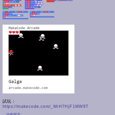
試玩：
https://makecode.com/_MrH7HjF1MW9T
沒有留言: