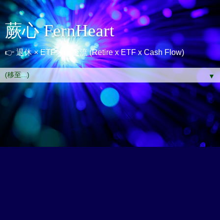
蕨心 FernHeart
👉 退休 × ETF × 現金流 (Retire x ETF x Cash Flow)
▼