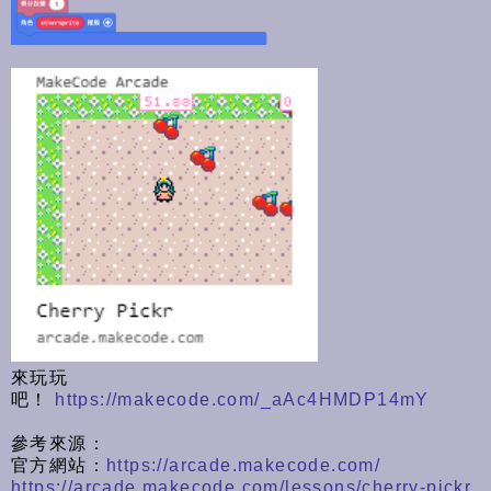
來玩玩
吧！
https://makecode.com/_aAc4HMDP14mY
參考來源：
官方網站：
https://arcade.makecode.com/
https://arcade.makecode.com/lessons/cherry-pickr