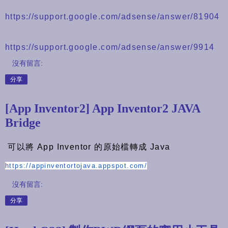
https://support.google.com/adsense/answer/81904
https://support.google.com/adsense/answer/9914
沒有留言:
分享
[App Inventor2] App Inventor2 JAVA
Bridge
可以將 App Inventor 的原始檔轉成 Java
https://appinventortojava.
appspot.com/
沒有留言:
分享