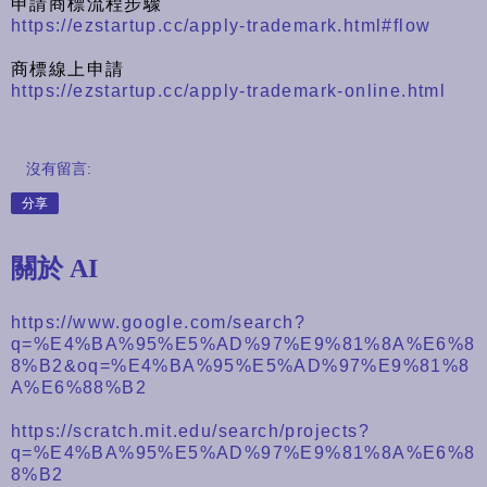
申請商標流程步驟
https://ezstartup.cc/apply-trademark.html#flow
商標線上申請
https://ezstartup.cc/apply-trademark-online.html
沒有留言:
分享
關於 AI
https://www.google.com/search?
q=%E4%BA%95%E5%AD%97%E9%81%8A%E6%8
8%B2&oq=%E4%BA%95%E5%AD%97%E9%81%8
A%E6%88%B2
https://scratch.mit.edu/search/projects?
q=%E4%BA%95%E5%AD%97%E9%81%8A%E6%8
8%B2