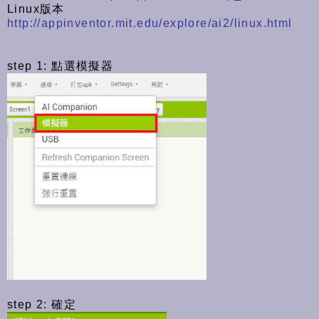
Linux版本
http://appinventor.mit.edu/explore/ai2/linux.html
step 1: 點選模擬器
step 2: 確定