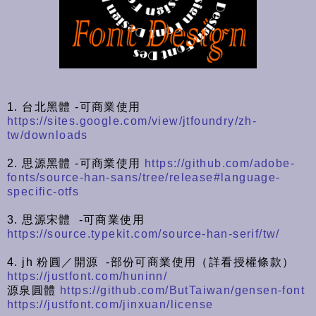
1. 台北黑體 -可商業使用
https://sites.google.com/view/jtfoundry/zh-
tw/downloads
2. 思源黑體 -可商業使用
https://github.com/adobe-
fonts/source-han-sans/tree/release#language-
specific-otfs
3. 思源宋體 -可商業使用
https://source.typekit.com/source-han-serif/tw/
4. jh 粉圓／開源 -部份可商業使用（詳看授權條款）
https://justfont.com/huninn/
源泉圓體
https://github.com/ButTaiwan/gensen-font
https://justfont.com/jinxuan/license