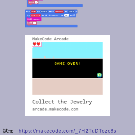
試玩：
https://makecode.com/_7H2TuDTozc8s