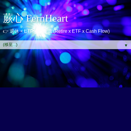
蕨心 FernHeart
👉 退休 × ETF × 現金流 (Retire x ETF x Cash Flow)
▼