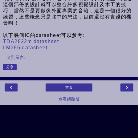
這個部份的設計就可以整合許多視覺設計及木工的技
巧，當然不是要做像外面專業的音箱，這是一個很好的
練習，這些概念只是腦中的想法，目前還沒有實踐的機
會啊！
以下幾個IC的datasheet可以參考:
TDA2822m datasheet
LM386 datasheet
2 則留言:
分享
‹
›
首頁
查看網路版