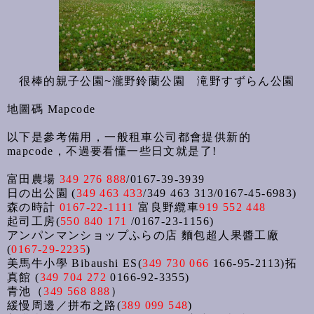
很棒的親子公園~瀧野鈴蘭公園 滝野すずらん公園
地圖碼 Mapcode
以下是參考備用，一般租車公司都會提供新的
mapcode，不過要看懂一些日文就是了!
富田農場
349 276 888
/
0167-39-3939
日の出公園
(
349 463 433
/349 463 313/0167-45-6983)
森の時計
0167-22-1111
富良野纜車
919 552 448
起司工房
(
550 840 171
/
0167-23-1156
)
アンパンマンショップふらの店
麵包超人果醬工廠
(
0167-29-2235
)
美馬牛小學
Bibaushi ES(
349 730 066
166-95-2113)
拓
真館
(
349 704 272
0166-92-3355)
青池（
349 568 888
）
緩慢周邊／拼布之路
(
389 099 548
)