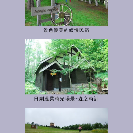
景色優美的緩慢民宿
日劇溫柔時光場景~森之時計