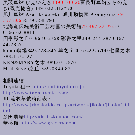
美瑛車站
びえいえき
389 010 626
富良野車站
ふらのえ
き
(
觀光協會
) 349-032-312*50
旭川車站
Asahikawa eki
旭川動物園
Asahiyama
79
357 866
& 79 358 791
北海道伝統美術工芸村雪の美術館
79 367 371*65
/
0166-62-8811
四季彩之丘
0166-952758
彩香之里
349-244-387 0167-
44-2855
kanno
農場
349-728-845
羊之丘
0167-22-5700
七星之木
389-157-127
KEN&MARY
之木
389-071-670
Mild Seven
之丘
389-034-087
相關連結
Toyota
租車
http://rent.toyota.co.jp
http://www.toyotarenta.com/
JR
薫衣草號
時刻表：
http://www.jrhokkaido.co.jp/network/jikoku/jikoku10.h
tml
多田農場
http://ninjin-koubou.com/
華盛頓
http://www.gracery.com