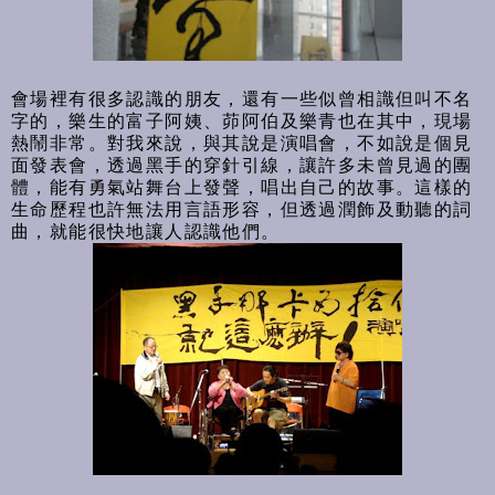
會場裡有很多認識的朋友，還有一些似曾相識但叫不名
字的，樂生的富子阿姨、茆阿伯及樂青也在其中，現場
熱鬧非常。對我來說，與其說是演唱會，不如說是個見
面發表會，透過黑手的穿針引線，讓許多未曾見過的團
體，能有勇氣站舞台上發聲，唱出自己的故事。這樣的
生命歷程也許無法用言語形容，但透過潤飾及動聽的詞
曲，就能很快地讓人認識他們。