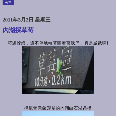
分享
2011年3月2日 星期三
內湖採草莓
巧遇螳螂，還不停地轉著頭看著我們，真是威武啊!
採龍骨意象形塑的內湖白石湖吊橋