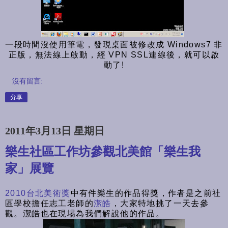
一段時間沒使用筆電，發現桌面被修改成 Windows7 非
正版，無法線上啟動，經 VPN SSL連線後，就可以啟
動了!
沒有留言:
分享
2011年3月13日 星期日
樂生社區工作坊參觀北美館「樂生我
家」展覽
2010台北美術獎
中有件樂生的作品得獎，作者是之前社
區學校擔任志工老師的
潔皓
，大家特地挑了一天去參
觀。潔皓也在現場為我們解說他的作品。