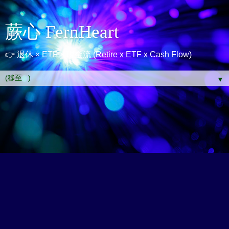
蕨心 FernHeart
👉 退休 × ETF × 現金流 (Retire x ETF x Cash Flow)
▼