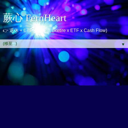
蕨心 FernHeart
👉 退休 × ETF × 現金流 (Retire x ETF x Cash Flow)
▼