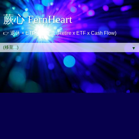
蕨心 FernHeart
👉 退休 × ETF × 現金流 (Retire x ETF x Cash Flow)
▼