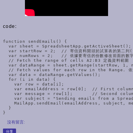
code:
function sendEmails() {

  var sheet = SpreadsheetApp.getActiveSheet();

  var startRow = 2;  // 寄信資料開頭於試算表的第二列
  var numRows = 2;   // 依據要寄信的份數修改前面的數字
  // Fetch the range of cells A2:B3 定義資料範圍

  var dataRange = sheet.getRange(startRow, 1, n
  // Fetch values for each row in the Range
  var data = dataRange.getValues();

  for (i in data) {

    var row = data[i];

    var emailAddress = row[0];  // First co
    var message = row[1];       // Second co
    var subject = "Sending emails from a Spread
    MailApp.sendEmail(emailAddress, subject, me
  }

}
沒有留言:
分享