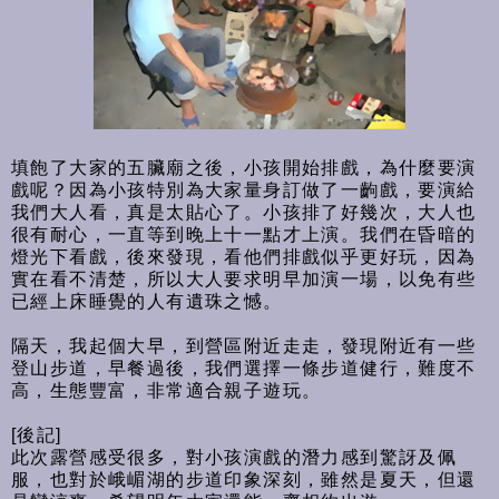
填飽了大家的五臟廟之後，小孩開始排戲，為什麼要演
戲呢？因為小孩特別為大家量身訂做了一齣戲，要演給
我們大人看，真是太貼心了。小孩排了好幾次，大人也
很有耐心，一直等到晚上十一點才上演。我們在昏暗的
燈光下看戲，後來發現，看他們排戲似乎更好玩，因為
實在看不清楚，所以大人要求明早加演一場，以免有些
已經上床睡覺的人有遺珠之憾。
隔天，我起個大早，到營區附近走走，發現附近有一些
登山步道，早餐過後，我們選擇一條步道健行，難度不
高，生態豐富，非常適合親子遊玩。
[後記]
此次露營感受很多，對小孩演戲的潛力感到驚訝及佩
服，也對於峨嵋湖的步道印象深刻，雖然是夏天，但還