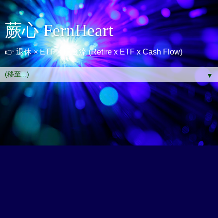
蕨心 FernHeart
👉 退休 × ETF × 現金流 (Retire x ETF x Cash Flow)
▼