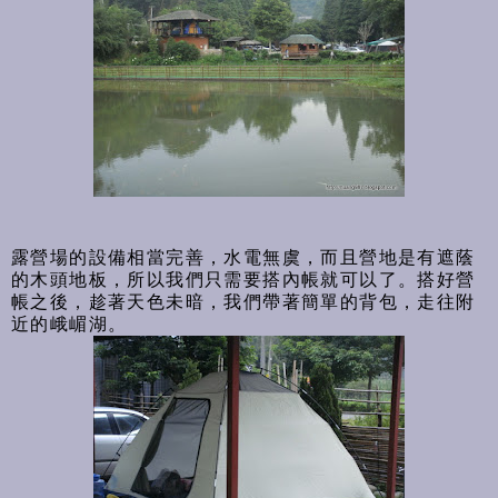
露營場的設備相當完善，水電無虞，而且營地是有遮蔭
的木頭地板，所以我們只需要搭內帳就可以了。搭好營
帳之後，趁著天色未暗，我們帶著簡單的背包，走往附
近的峨嵋湖。