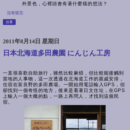
外景色，心裡頭會有著什麼樣的想法？
沒有留言:
分享
2011年8月14日 星期日
日本北海道多田農園 にんじん工房
一直很喜歡自助旅行，雖然比較麻煩，但比較能接觸到
當地的人事物，這一次透過在北海道工作的親戚安排，
住宿在富良野的多田農場。一開始用電話輸入GPS，但
卻找到一個奇怪的地方，後來是看著日文住址，在GPS
上輸入一個大概的點，一路上再問人，才找到這個民
宿。