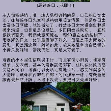
[馬鈴薯田，花開了]
主人相當熱情，唯一讓人覺得遺憾的是，自己的日文太
差，雖然跟多田先生可以稍微用英文溝通，但是多田太
太及多田阿嬤，就沒辦法了，雖然多田太太還拿出翻譯
機來溝通，但是還是沒辦法。多田阿嬤很親切，一直想
跟我們聊天，我們就跟阿嬤在一顆90歲左右的梨樹下，
用蹩腳的日文，比手畫腳聊了好久，但還是不太懂她的
意思，真是殘念啊！雖然如此，後來她還拿出自己種的
小黃瓜及味璔，請我們吃，真是太可愛了。
這裡的小木屋住宿環境不錯，而且有個小廚房，裡頭有
爐子、洗衣機、基本的電器設備都有。住民宿比飯店感
受是不同的，這裡可以更貼近當地生活，感受到濃濃的
人情味，就像在台灣住在鄉下的阿嬤家一樣，有機會應
該再去拜訪拜訪，不過下次去，要把日文先練好些。