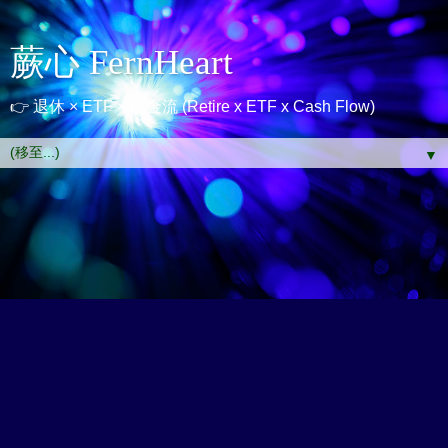
蕨心 FernHeart
👉 退休 × ETF × 現金流 (Retire x ETF x Cash Flow)
▼