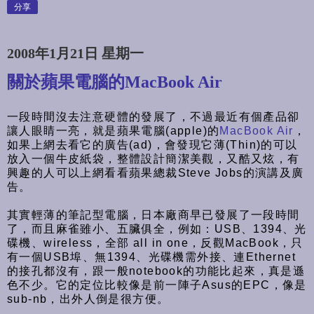
分享
2008年1月21日 星期一
關於蘋果電腦的MacBook Air
一段時間沒去注意硬體的發展了，不過最近有個產品卻
讓人眼睛一亮，就是蘋果電腦(apple)的
MacBook Air
，
如果上網去看它的廣告(ad)，會發現它薄(Thin)的可以
放入一個牛皮紙袋，整體設計簡潔美觀，又酷又炫，有
興趣的人可以上網看看蘋果總裁Steve Jobs的演講及廣
告。
其實輕薄的筆記型電腦，日本廠商早已發展了一段時間
了，而且麻雀雖小、五臟俱全，例如：USB、1394、光
碟機、wireless，全部 all in one，反觀MacBook，只
有一個USB埠、無1394、光碟機需外接、連Ethernet
的接孔都沒有，跟一般notebook的功能比起來，真是遜
色不少。它的定位比較像是前一陣子Asus的EPC，像是
sub-nb，出外人倒是很方便。