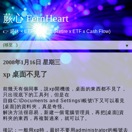
蕨心 FernHeart
👉 退休 × ETF × 現金流 (Retire x ETF x Cash Flow)
▼
2008年1月16日 星期三
xp 桌面不見了
前幾天有個同事，說xp開機後，桌面的東西都不見了，
只出現底下的工具列，但是在
目錄C:\Documents and Settings\帳號\下又可以看見
[桌面]的資料夾，真是奇怪。
解決方法很容易，新建一個電腦管理員，再把[桌面]資
料夾的東西，再複製過來，就可以了。
後記：一般用xp時，最好不要用administrator的帳號去