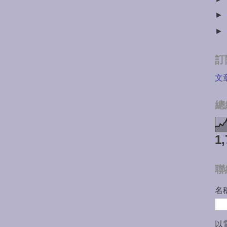
►
►
訂
文
總
1,
聯
名
以