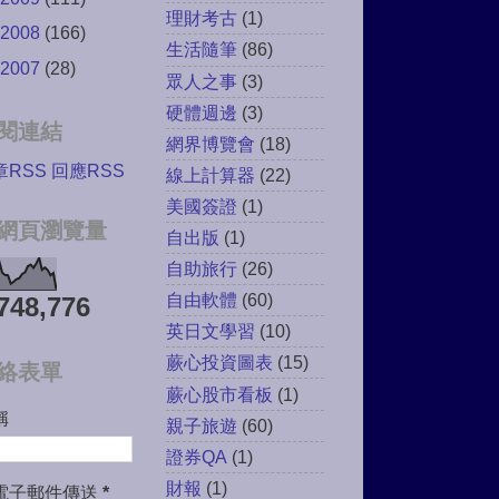
理財考古
(1)
2008
(166)
生活隨筆
(86)
2007
(28)
眾人之事
(3)
硬體週邊
(3)
閱連結
網界博覽會
(18)
章RSS
回應RSS
線上計算器
(22)
美國簽證
(1)
網頁瀏覽量
自出版
(1)
自助旅行
(26)
自由軟體
(60)
748,776
英日文學習
(10)
蕨心投資圖表
(15)
絡表單
蕨心股市看板
(1)
稱
親子旅遊
(60)
證券QA
(1)
財報
(1)
電子郵件傳送
*