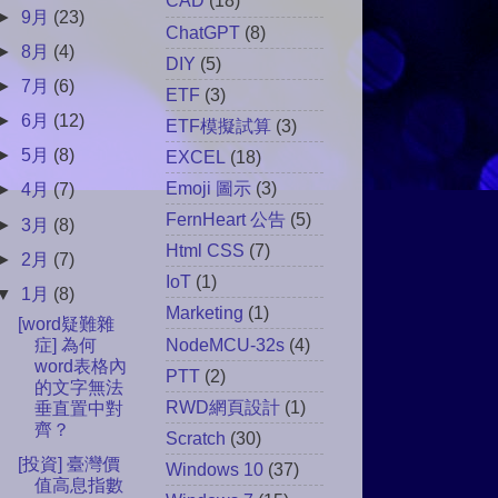
CAD
(18)
►
9月
(23)
ChatGPT
(8)
►
8月
(4)
DIY
(5)
►
7月
(6)
ETF
(3)
►
6月
(12)
ETF模擬試算
(3)
►
5月
(8)
EXCEL
(18)
Emoji 圖示
(3)
►
4月
(7)
FernHeart 公告
(5)
►
3月
(8)
Html CSS
(7)
►
2月
(7)
IoT
(1)
▼
1月
(8)
Marketing
(1)
[word疑難雜
NodeMCU-32s
(4)
症] 為何
word表格內
PTT
(2)
的文字無法
RWD網頁設計
(1)
垂直置中對
齊？
Scratch
(30)
[投資] 臺灣價
Windows 10
(37)
值高息指數