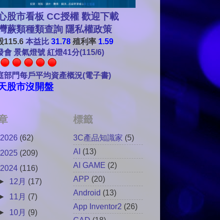
心股市看板 CC授權 歡迎下載
灣蕨類種類查詢
隱私權政策
115.6
本益比
31.78
殖利率
1.59
會 景氣燈號 紅燈41分(115/6)
庭部門每戶平均資產概況(電子書)
天股市沒開盤
章
標籤
2026
(62)
3C產品知識家
(5)
AI
(13)
2025
(209)
AI GAME
(2)
2024
(116)
APP
(20)
►
12月
(17)
Android
(13)
►
11月
(7)
App Inventor2
(26)
►
10月
(9)