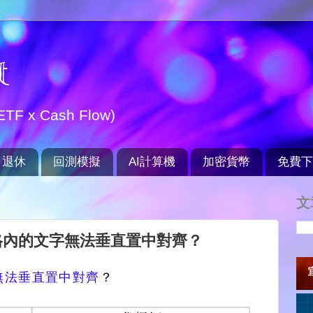
t
TF x Cash Flow)
退休
回測模擬
AI計算機
加密貨幣
免費下
文
d表格內的文字無法垂直置中對齊？
無法垂直置中對齊
？