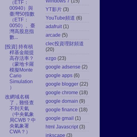
Windows 7
(15)
（ETF：
00940）與
YT影片
(3)
臺灣50指數
YouTube頻道
(6)
（ETF：
0050）、臺
adafruit
(1)
灣高股息指
arcade
(5)
數...
clec投資理財頻道
[投資] 持有槓
(20)
桿基金能提
ezgo
(23)
高存活率？
（蒙地卡羅
google adsense
(2)
模擬Monte
google apps
(6)
Cario
Simulation
google blogger
(22)
）
google chrome
(18)
改網域名稱
google domain
(9)
了，難怪查
不到天氣
google finance
(18)
（中央氣象
google gmail
(1)
局CWB？中
央氣象署
html Javascript
(3)
CWA？）
inkscape
(3)