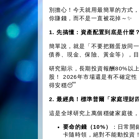
別擔心！今天就用最簡單的方式
你賺錢，而不是一直被花掉～✨
1. 先搞懂：資產配置到底是什麼？
簡單說，就是「不要把雞蛋放同一
債券、現金、保險、黃金等），
研究顯示，長期投資報酬80%以
股！ 2026年市場還是有不確定
得安穩😴
2. 最經典！標準普爾「家庭理財
這是全球研究上萬個穩健家庭後
要命的錢（10%）
：日常開
卡隨時領，絕對不能動投資