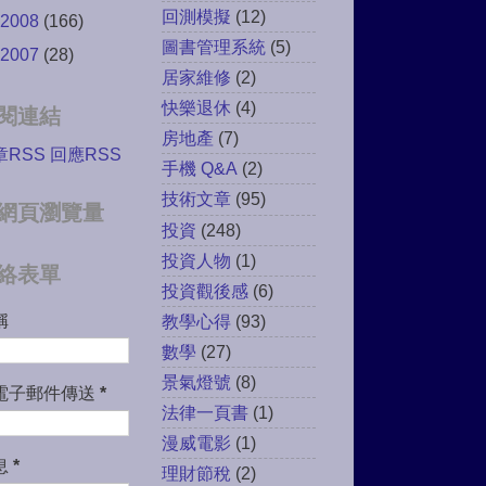
回測模擬
(12)
2008
(166)
圖書管理系統
(5)
2007
(28)
居家維修
(2)
快樂退休
(4)
閱連結
房地產
(7)
章RSS
回應RSS
手機 Q&A
(2)
技術文章
(95)
網頁瀏覽量
投資
(248)
投資人物
(1)
絡表單
投資觀後感
(6)
稱
教學心得
(93)
數學
(27)
景氣燈號
(8)
電子郵件傳送
*
法律一頁書
(1)
漫威電影
(1)
息
*
理財節稅
(2)