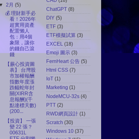
CAD
(18)
▼
2月
(5)
ChatGPT
(8)
💰 理財新手必
DIY
(5)
看！2026年
超實用資產
ETF
(3)
配置懶人
ETF模擬試算
(3)
包：用4個
象限，讓你
EXCEL
(18)
的錢自己滾
Emoji 圖示
(3)
錢
FernHeart 公告
(5)
【蕨心投資圖
表】 台灣股
Html CSS
(7)
市加權報酬
IoT
(1)
指數年度漲
Marketing
(1)
跌幅蛇年封
關(XIRR含
NodeMCU-32s
(4)
息報酬)(千
PTT
(2)
點達標天數)
(200...
RWD網頁設計
(1)
【投資】 一張
Scratch
(30)
變 22 張？
Windows 10
(37)
00631L
ETF 分割懶