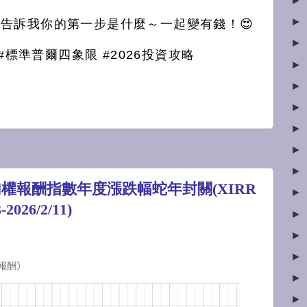
►
►
告訴我你的第一步是什麼～一起變有錢！😍
►
#標準普爾四象限 #2026投資攻略
►
►
►
►
►
►
權報酬指數年度漲跌幅蛇年封關(XIRR
►
26/2/11)
►
►
►
►
►