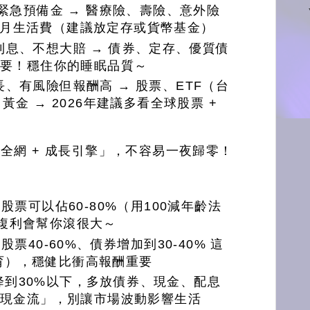
 緊急預備金 → 醫療險、壽險、意外險
個月生活費（建議放定存或貨幣基金）
利息、不想大賠 → 債券、定存、優質債
最重要！穩住你的睡眠品質～
、有風險但報酬高 → 股票、ETF（台
黃金 → 2026年建議多看全球股票 +
全網 + 成長引擎」，不容易一夜歸零！
股票可以佔60-80%（用100減年齡法
複利會幫你滾很大～
票40-60%、債券增加到30-40% 這
育），穩健比衝高報酬重要
降到30%以下，多放債券、現金、配息
穩定現金流」，別讓市場波動影響生活