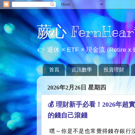
蕨心 FernHear
👉 退休 × ETF × 現金流 (Retire x E
首頁
資訊數學
投資理財
2026年2月26日 星期四
💰 理財新手必看！2026年
的錢自己滾錢
嘿～你是不是也常覺得錢存銀行