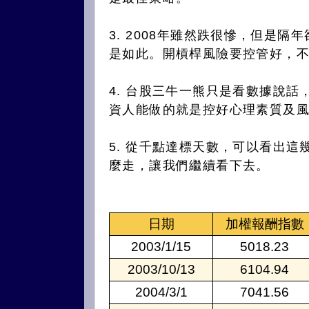
3. 2008年雖然跌很慘，但是隔年
是如此。開槓桿風險要控管好，
4. 台股三牛一熊只是看數據說
資人能做的就是控好心理素質及
5. 從千點達標天數，可以看出
麼走，讓我們繼續看下去。
日期
加權報酬指數
2003/1/15
5018.23
2003/10/13
6104.94
2004/3/1
7041.56