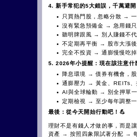
4. 新手常犯的5大錯誤，千萬避開
只買熱門股，忽略分散 → 
沒有緊急預備金 → 急用錢
聽明牌跟風 → 別人賺錢不
不定期再平衡 → 股市大漲
完全不投資 → 通膨慢慢吃
5. 2026年小提醒：現在該注意什
降息環境 → 債券有機會，
通膨壓力 → 黃金、REIT
AI與全球輪動 → 別全押
定期檢視 → 至少每年調整
最後：從今天開始行動吧！💪
理財不是有錢人才做的事，而是讓
資產 → 按照四象限試著分配 →