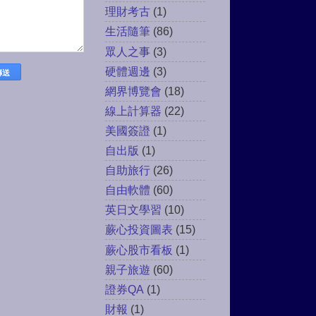
理財考古
(1)
生活隨筆
(86)
眾人之事
(3)
硬體週邊
(3)
網界博覽會
(18)
線上計算器
(22)
美國簽證
(1)
自出版
(1)
自助旅行
(26)
自由軟體
(60)
英日文學習
(10)
蕨心投資圖表
(15)
蕨心股市看板
(1)
親子旅遊
(60)
證券QA
(1)
財報
(1)