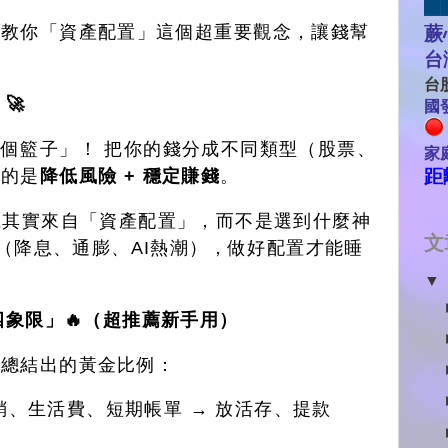
，教你「資產配置」這個超重要觀念，讓錢幫
蕨
台
台股
🚀
國發
個籃子」！ 把你的錢分成不同類型（股票、
家
距
目的是
降低風險 + 穩定賺錢
。
上其實來自「資產配置」，而不是選到什麼神
文
性（降息、通膨、AI熱潮），做好配置才能睡
▼
四象限」🔥（超推薦新手用）
，總結出的黃金比例：
銷、生活費、短期帳單 → 放活存、提款
！