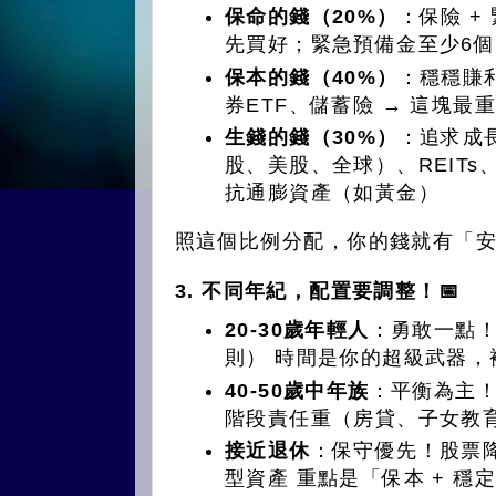
保命的錢（20%）
：保險 +
先買好；緊急預備金至少6
保本的錢（40%）
：穩穩賺
券ETF、儲蓄險 → 這塊
生錢的錢（30%）
：追求成長
股、美股、全球）、REITs、
抗通膨資產（如黃金）
照這個比例分配，你的錢就有「安
3. 不同年紀，配置要調整！📅
20-30歲年輕人
：勇敢一點！
則） 時間是你的超級武器，
40-50歲中年族
：平衡為主！股
階段責任重（房貸、子女教
接近退休
：保守優先！股票
型資產 重點是「保本 + 