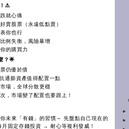
！⚠️
一跌就心痛
只好賣股票（永遠低點賣）
代表你也行
後比例失衡，風險暴增
掉你的購買力
麼？🌟
股票仍優於債
s、抗通膨資產值得配置一點
單一市場，全球分散更穩
一次，市場變了配置也要跟上！
►
你未來「有錢」的習慣～ 先盤點自己現在的
►
 每月固定存錢投資 → 耐心等複利發威！