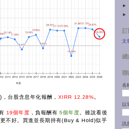
►
►
訂
文
總
聯
名
關)，
台股含息年化報酬，
XIRR 12.28%
。
以
酬有
19個年度
，負報酬有
5個年度
。雖說看後
好。買進並長期持有(Buy & Hold)似乎
訊