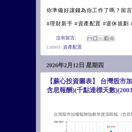
你準備好讓錢為你工作了嗎？留言
#理財新手 #資產配置 #退休規劃 
沒有留言:
Labels:
資產配置
2026年2月12日 星期四
【蕨心投資圖表】 台灣股市加
含息報酬)(千點達標天數)(2003-20