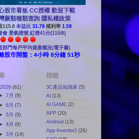
心股市看板 CC授權 歡迎下載
灣蕨類種類查詢
隱私權政策
115.6
本益比
31.78
殖利率
1.59
會 景氣燈號 紅燈41分(115/6)
庭部門每戶平均資產概況(電子書)
離股市開盤：4小時 8分鐘 49秒
章
標籤
2026
(61)
3C產品知識家
(5)
►
7月
(9)
AI
(13)
AI GAME
(2)
►
6月
(7)
APP
(20)
►
5月
(9)
Android
(13)
►
4月
(8)
App Inventor2
(26)
►
3月
(14)