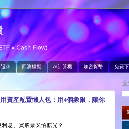
t
TF x Cash Flow)
退休
回測模擬
AI計算機
加密貨幣
免費下
文
超實用資產配置懶人包：用4個象限，讓你
沒利息、買股票又怕賠光？