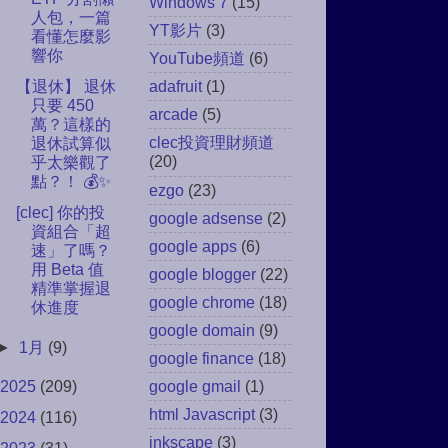
Windows 7
(15)
人包，一篇
YT影片
(3)
看懂怎麼影
響你
YouTube頻道
(6)
【退休】 退休
adafruit
(1)
只要 450
arcade
(5)
萬？這樣的
clec投資理財頻道
退休試算似
(20)
乎太樂觀了
點？！ 💰✨
ezgo
(23)
[clec] 你的投
google adsense
(2)
資組合「超
google apps
(6)
速」了嗎？
用 Beta 值
google blogger
(22)
精準掌握退
google chrome
(18)
休進度
google domain
(9)
►
1月
(9)
google finance
(18)
2025
(209)
google gmail
(1)
html Javascript
(3)
2024
(116)
inkscape
(3)