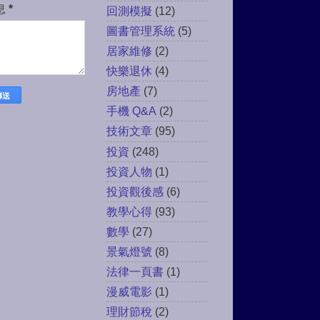
息
*
回測模擬
(12)
圖書管理系統
(5)
居家維修
(2)
快樂退休
(4)
房地產
(7)
手機 Q&A
(2)
技術文章
(95)
投資
(248)
投資人物
(1)
投資觀後感
(6)
教學心得
(93)
數學
(27)
景氣燈號
(8)
法律一頁書
(1)
漫威電影
(1)
理財節稅
(2)