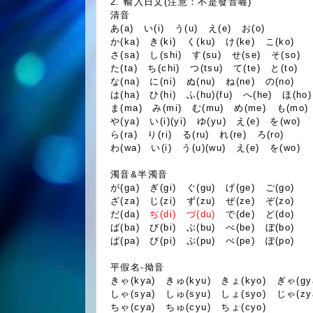
2. 輸入日文(注意：不是發音喔)
清音
あ(a) い(i) う(u) え(e) お(o)
か(ka) き(ki) く(ku) け(ke) こ(ko)
さ(sa) し(shi) す(su) せ(se) そ(so)
た(ta) ち(chi) つ(tsu) て(te) と(to)
な(na) に(ni) ぬ(nu) ね(ne) の(no)
は(ha) ひ(hi) ふ(hu)(fu) へ(he) ほ(ho)
ま(ma) み(mi) む(mu) め(me) も(mo)
や(ya) い(i)(yi) ゆ(yu) え(e) を(wo)
ら(ra) り(ri) る(ru) れ(re) ろ(ro)
わ(wa) い(i) う(u)(wu) え(e) を(wo)
濁音&半濁音
が(ga) ぎ(gi) ぐ(gu) げ(ge) ご(go)
ざ(za) じ(zi) ず(zu) ぜ(ze) ぞ(zo)
だ(da)
ぢ(di) づ(du)
で(de) ど(do)
ば(ba) び(bi) ぶ(bu) べ(be) ぼ(bo)
ぱ(pa) ぴ(pi) ぷ(pu) ぺ(pe) ぽ(po)
平假名-拗音
きゃ(kya) きゅ(kyu) きょ(kyo) ぎゃ(gy
しゃ(sya) しゅ(syu) しょ(syo) じゃ(zy
ちゃ(cya) ちゅ(cyu) ちょ(cyo)