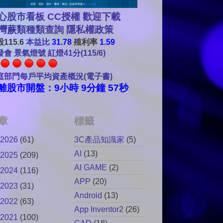
心股市看板 CC授權 歡迎下載
灣蕨類種類查詢
隱私權政策
115.6
本益比
31.78
殖利率
1.59
會 景氣燈號 紅燈41分(115/6)
庭部門每戶平均資產概況(電子書)
離股市開盤：9小時 9分鐘 56秒
章
標籤
2026
(61)
3C產品知識家
(5)
AI
(13)
2025
(209)
AI GAME
(2)
2024
(116)
APP
(20)
2023
(31)
Android
(13)
2022
(63)
App Inventor2
(26)
2021
(100)