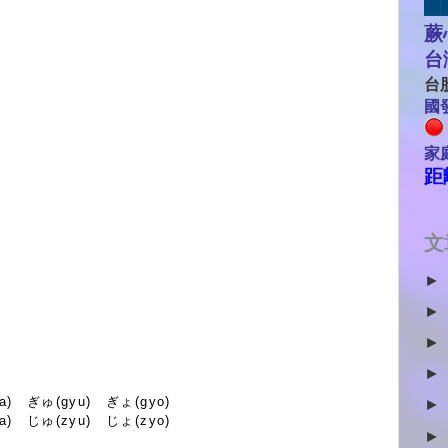
蕨
台
台股
國發
家
距
文
►
►
►
►
a) ぎゅ(gyu) ぎょ(gyo)
►
a) じゅ(zyu) じょ(zyo)
►