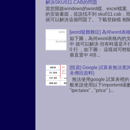
解決SKU011.CAB的問題
當您開啟windows的word檔、excel檔案、
的安裝畫面，並說找不到 sku011.c
就可以解決這個問題了。 下載登錄檔 相關連結： h
[word疑難雜症] 為何wo
如下圖，為何word表格內的
中 就可以解決 但有時還是不
0 行 ，如下圖： 這樣就可輕鬆解解
垂直置中 #排...
[投資] Google 試算表無法
未傳回資料)
無法使用google 試算表裡的
般來說使用以下importxml函
"tpe:taiex" , "price" )...