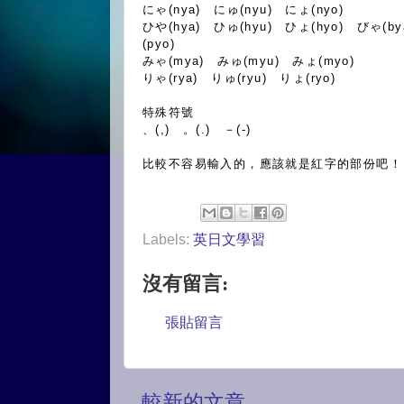
にゃ(nya) にゅ(nyu) にょ(nyo)
ひや(hya) ひゅ(hyu) ひょ(hyo) びゃ(b
(pyo)
みゃ(mya) みゅ(myu) みょ(myo)
りゃ(rya) りゅ(ryu) りょ(ryo)
特殊符號
、(,) 。(.) －(-)
比較不容易輸入的，應該就是紅字的部份吧！
Labels:
英日文學習
沒有留言:
張貼留言
較新的文章