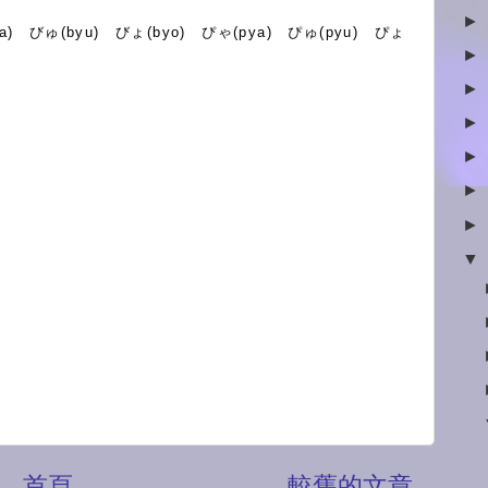
►
ya) びゅ(byu) びょ(byo) ぴゃ(pya) ぴゅ(pyu) ぴょ
►
►
►
►
►
►
▼
首頁
較舊的文章