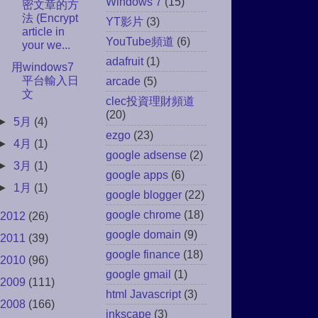
Windows 7
(15)
密文章的方
法 (Encrypt
YT影片
(3)
article in
YouTube頻道
(6)
your we...
adafruit
(1)
用windows7
平台輸入日
arcade
(5)
文
clec投資理財頻道
(20)
►
5月
(4)
ezgo
(23)
►
4月
(1)
google adsense
(2)
►
3月
(1)
google apps
(6)
►
1月
(1)
google blogger
(22)
google chrome
(18)
2012
(26)
google domain
(9)
2011
(39)
google finance
(18)
2010
(96)
google gmail
(1)
2009
(111)
html Javascript
(3)
2008
(166)
inkscape
(3)