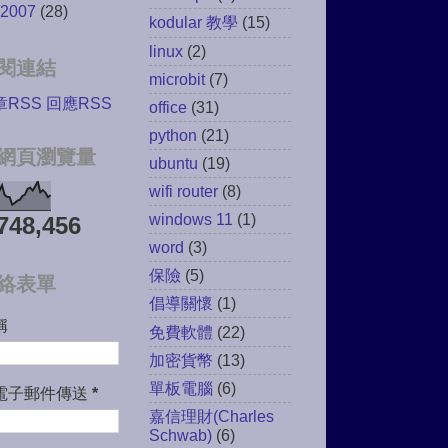
2007
(28)
kodular 教學
(15)
linux
(2)
閱連結
microbit
(7)
章RSS
回應RSS
office
(31)
python
(21)
網頁瀏覽量
ubuntu
(19)
wifi router
(8)
windows 11
(1)
748,456
word
(3)
保險
(5)
絡表單
倡導關懷
(1)
稱
免費軟體
(22)
加密貨幣
(13)
單板電腦
(6)
電子郵件傳送
*
嘉信理財(Charles
Schwab)
(6)