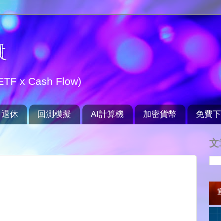
t
TF x Cash Flow)
退休
回測模擬
AI計算機
加密貨幣
免費下
文