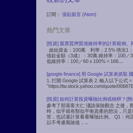
訂閱：
張貼留言 (Atom)
熱門文章
[投資] 股票質押質借維持率的計算範例。
啟始資金：100萬 利率：2.5% 情況1
借款金額（3成）：30萬 維持率：100／30 
低維持率：100／60 x 100% = 166....
[google finance] 用 Google 試算表抓取
1. 打開 Google 試算表 2. 輸入以下公式 = 
"https://tw.stock.yahoo.com/quote/00687B
[投資] 如何計算投資曝險比例或槓桿？(附
參考了部落客大仁 淺談保險觀念 之後，觀
時，似乎就有類似平衡資產的想法，只是
答，也試著計算看看曝險比例。 Q1：何
以不考慮風險值，...