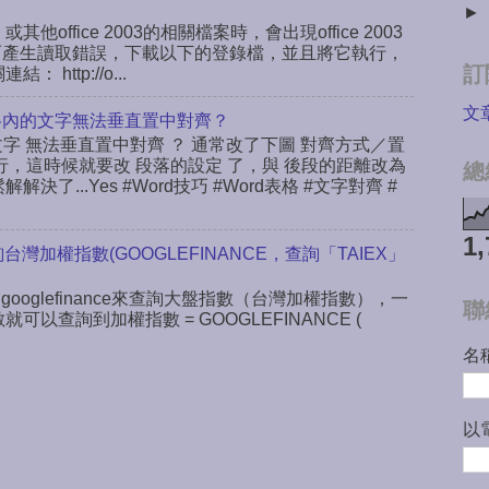
►
或其他office 2003的相關檔案時，會出現office 2003
ab，而產生讀取錯誤，下載以下的登錄檔，並且將它執行，
訂
ttp://o...
文
rd表格內的文字無法垂直置中對齊？
文字 無法垂直置中對齊 ？ 通常改了下圖 對齊方式／置
行，這時候就要改 段落的設定 了，與 後段的距離改為
總
決了...Yes #Word技巧 #Word表格 #文字對齊 #
1,
查詢台灣加權指數(GOOGLEFINANCE，查詢「TAIEX」
 googlefinance來查詢大盤指數（台灣加權指數），一
聯
數就可以查詢到加權指數 = GOOGLEFINANCE (
名
以