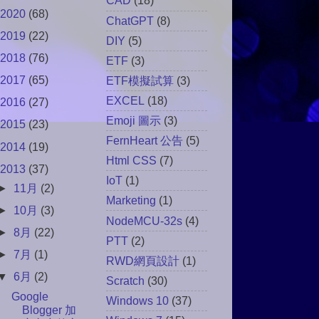
CAD
(18)
2020
(68)
ChatGPT
(8)
2019
(22)
DIY
(5)
2018
(76)
ETF
(3)
2017
(65)
ETF模擬試算
(3)
EXCEL
(18)
2016
(27)
Emoji 圖示
(3)
2015
(23)
FernHeart 公告
(5)
2014
(19)
Html CSS
(7)
2013
(37)
IoT
(1)
►
11月
(2)
Marketing
(1)
►
10月
(3)
NodeMCU-32s
(4)
►
8月
(22)
PTT
(2)
►
7月
(1)
RWD網頁設計
(1)
▼
6月
(2)
Scratch
(30)
Google
Windows 10
(37)
Blogger 加