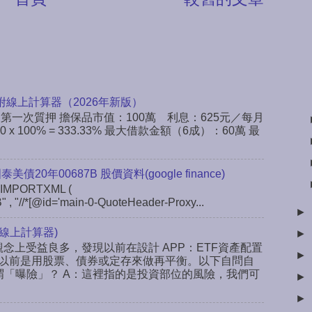
附線上計算器（2026年新版）
：第一次質押 擔保品市值：100萬 利息：625元／每月
x 100% = 333.33% 最大借款金額（6成）：60萬 最
 國泰美債20年00687B 股價資料(google finance)
IMPORTXML (
" , "//*[@id='main-0-QuoteHeader-Proxy...
►
線上計算器)
►
念上受益良多，發現以前在設計 APP：ETF資產配置
►
以前是用股票、債券或定存來做再平衡。以下自問自
謂「曝險」？ A：這裡指的是投資部位的風險，我們可
►
►