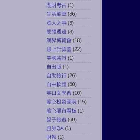
理財考古
(1)
生活隨筆
(86)
眾人之事
(3)
硬體週邊
(3)
網界博覽會
(18)
線上計算器
(22)
美國簽證
(1)
自出版
(1)
自助旅行
(26)
自由軟體
(60)
英日文學習
(10)
蕨心投資圖表
(15)
蕨心股市看板
(1)
親子旅遊
(60)
證券QA
(1)
財報
(1)