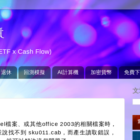
t
TF x Cash Flow)
退休
回測模擬
AI計算機
加密貨幣
免費下
文
cel檔案、或其他office 2003的相關檔案時，
，並說找不到 sku011.cab，而產生讀取錯誤，