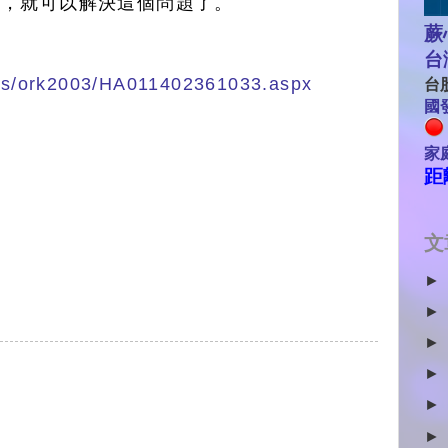
行，就可以解決這個問題了。
蕨
台
n-us/ork2003/HA011402361033.aspx
台股
國發
家
距
文
►
►
►
►
►
►