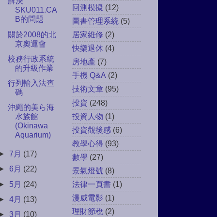
解決
回測模擬
(12)
SKU011.CA
B的問題
圖書管理系統
(5)
關於2008的北
居家維修
(2)
京奧運會
快樂退休
(4)
校務行政系統
房地產
(7)
的升級作業
手機 Q&A
(2)
行列輸入法查
技術文章
(95)
碼
投資
(248)
沖繩的美ら海
投資人物
(1)
水族館
(Okinawa
投資觀後感
(6)
Aquarium)
教學心得
(93)
►
7月
(17)
數學
(27)
►
6月
(22)
景氣燈號
(8)
►
5月
(24)
法律一頁書
(1)
漫威電影
(1)
►
4月
(13)
理財節稅
(2)
►
3月
(10)