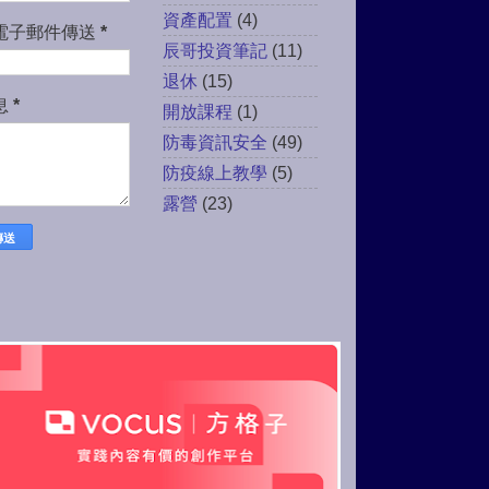
資產配置
(4)
電子郵件傳送
*
辰哥投資筆記
(11)
退休
(15)
息
*
開放課程
(1)
防毒資訊安全
(49)
防疫線上教學
(5)
露營
(23)