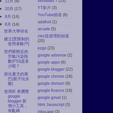
Windows 7
(15)
►
11月
(9)
YT影片
(3)
►
10月
(17)
YouTube頻道
(6)
►
9月
(14)
adafruit
(1)
▼
8月
(14)
arcade
(5)
世界大學排名
clec投資理財頻道
建立[受限制的
(20)
使用者帳戶]
ezgo
(23)
您們家附近的
google adsense
(2)
空氣污染指
數(PSI)是多
google apps
(6)
少呢？
google blogger
(22)
抓住夏天的尾
google chrome
(18)
巴(親子玩水
google domain
(9)
樂)
google finance
(18)
使用IE 來瀏覽
google
google gmail
(1)
blogger 新
html Javascript
(3)
增小工具，
有亂碼
inkscape
(3)