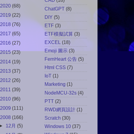
CAD
(18)
2020
(68)
ChatGPT
(8)
2019
(22)
DIY
(5)
2018
(76)
ETF
(3)
2017
(65)
ETF模擬試算
(3)
EXCEL
(18)
2016
(27)
Emoji 圖示
(3)
2015
(23)
FernHeart 公告
(5)
2014
(19)
Html CSS
(7)
2013
(37)
IoT
(1)
2012
(26)
Marketing
(1)
2011
(39)
NodeMCU-32s
(4)
2010
(96)
PTT
(2)
2009
(111)
RWD網頁設計
(1)
2008
(166)
Scratch
(30)
►
12月
(5)
Windows 10
(37)