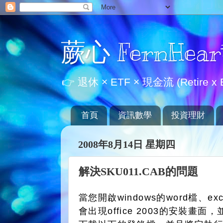
蕨心 FernHear
👉 退休 × ETF × 現金流 (Retire x E
首頁
資訊數學
投資理財
2008年8月14日 星期四
解決SKU011.CAB的問題
當您開啟windows的word檔、ex
會出現office 2003的安裝畫面