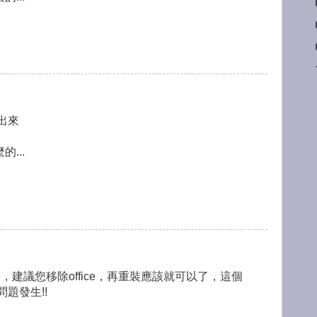
出來
...
關，建議您移除office，再重裝應該就可以了，這個
題發生!!