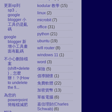
更新xp到
kodular 教學
(15)
sp3，
linux
(2)
google
blogger 小
microbit
(7)
工具仍是亂
office
(31)
碼
python
(21)
google
ubuntu
(19)
blogger 新
增小工具畫
wifi router
(8)
面有亂碼
windows 11
(1)
不小心刪除檔
word
(3)
案
(shift+delete
保險
(5)
)，怎麼
倡導關懷
(1)
辦！？(How
to undelete
免費軟體
(22)
the fi...
加密貨幣
(13)
為您的
單板電腦
(6)
powerpoint
嘉信理財(Charles
簡報檔減肥
Schwab)
(6)