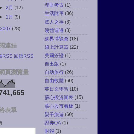
理財考古
(1)
►
2月
(12)
生活隨筆
(86)
►
1月
(9)
眾人之事
(3)
2007
(28)
硬體週邊
(3)
網界博覽會
(18)
閱連結
線上計算器
(22)
美國簽證
(1)
章RSS
回應RSS
自出版
(1)
網頁瀏覽量
自助旅行
(26)
自由軟體
(60)
英日文學習
(10)
741,665
蕨心投資圖表
(15)
蕨心股市看板
(1)
絡表單
親子旅遊
(60)
稱
證券QA
(1)
財報
(1)