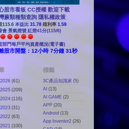
心股市看板 CC授權 歡迎下載
灣蕨類種類查詢
隱私權政策
115.6
本益比
31.78
殖利率
1.59
會 景氣燈號 紅燈41分(115/6)
庭部門每戶平均資產概況(電子書)
離股市開盤：12小時 7分鐘 30秒
章
標籤
2026
(61)
3C產品知識家
(5)
AI
(13)
2025
(209)
AI GAME
(2)
2024
(116)
APP
(20)
2023
(31)
Android
(13)
2022
(63)
App Inventor2
(26)
2021
(100)