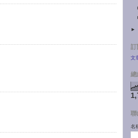
►
訂
文
總
1,
聯
名