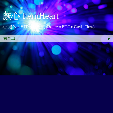
蕨心 FernHeart
👉 退休 × ETF × 現金流 (Retire x ETF x Cash Flow)
▼