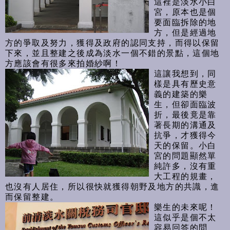
這裡是淡水小白
宮，原本也是個
要面臨拆除的地
方，但是經過地
方的爭取及努力，獲得及政府的認同支持，而得以保留
下來，並且整建之後成為淡水一個不錯的景點，這個地
方應該會有很多來拍婚紗啊！
這讓我想到，同
樣是具有歷史意
義的建築的樂
生，但卻面臨波
折，最後竟是靠
著長期的溝通及
抗爭，才獲得今
天的保留。小白
宮的問題顯然單
純許多，沒有重
大工程的規畫，
也沒有人居住，所以很快就獲得朝野及地方的共識，進
而保留整建。
樂生的未來呢！
這似乎是個不太
容易回答的問