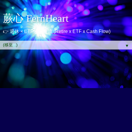
蕨心 FernHeart
👉 退休 × ETF × 現金流 (Retire x ETF x Cash Flow)
▼