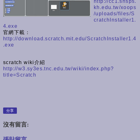
http://cc1.shsps.
kh.edu.tw/xoops
/uploads/files/S
cratchInstaller1.
4.exe
官網下載：
http://download.scratch.mit.edu/ScratchInstaller1.4
.exe
scratch wiki介紹
http://w3.sy3es.tnc.edu.tw/wiki/index.php?
title=Scratch
分享
沒有留言:
張貼留言