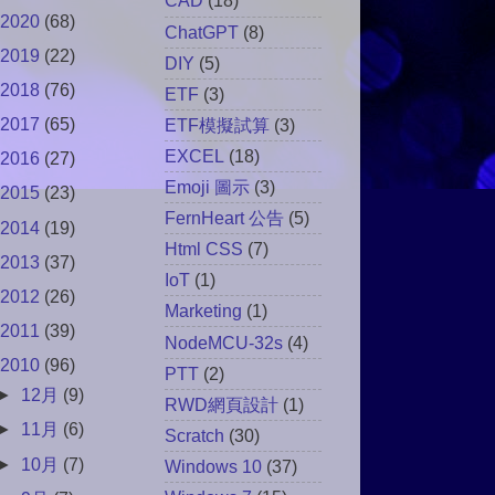
CAD
(18)
2020
(68)
ChatGPT
(8)
2019
(22)
DIY
(5)
2018
(76)
ETF
(3)
2017
(65)
ETF模擬試算
(3)
EXCEL
(18)
2016
(27)
Emoji 圖示
(3)
2015
(23)
FernHeart 公告
(5)
2014
(19)
Html CSS
(7)
2013
(37)
IoT
(1)
2012
(26)
Marketing
(1)
2011
(39)
NodeMCU-32s
(4)
2010
(96)
PTT
(2)
►
12月
(9)
RWD網頁設計
(1)
►
11月
(6)
Scratch
(30)
►
10月
(7)
Windows 10
(37)