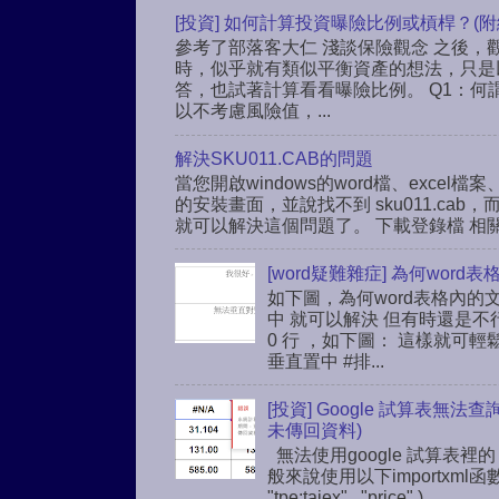
[投資] 如何計算投資曝險比例或槓桿？(附
參考了部落客大仁 淺談保險觀念 之後，觀
時，似乎就有類似平衡資產的想法，只是
答，也試著計算看看曝險比例。 Q1：何
以不考慮風險值，...
解決SKU011.CAB的問題
當您開啟windows的word檔、excel檔案、
的安裝畫面，並說找不到 sku011.c
就可以解決這個問題了。 下載登錄檔 相關連結： h
[word疑難雜症] 為何wo
如下圖，為何word表格內的
中 就可以解決 但有時還是不
0 行 ，如下圖： 這樣就可輕鬆解解
垂直置中 #排...
[投資] Google 試算表無法
未傳回資料)
無法使用google 試算表裡的
般來說使用以下importxml函
"tpe:taiex" , "price" )...