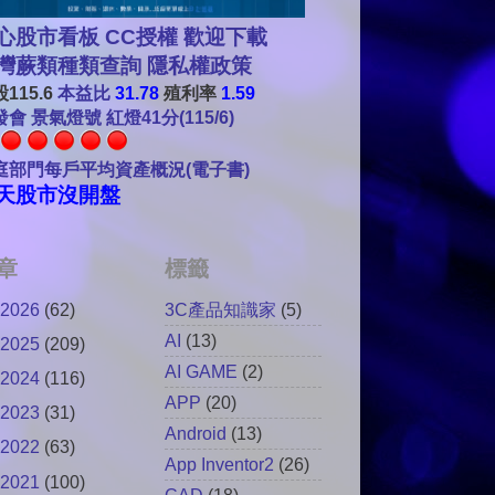
心股市看板 CC授權 歡迎下載
灣蕨類種類查詢
隱私權政策
115.6
本益比
31.78
殖利率
1.59
會 景氣燈號 紅燈41分(115/6)
庭部門每戶平均資產概況(電子書)
天股市沒開盤
章
標籤
2026
(62)
3C產品知識家
(5)
AI
(13)
2025
(209)
AI GAME
(2)
2024
(116)
APP
(20)
2023
(31)
Android
(13)
2022
(63)
App Inventor2
(26)
2021
(100)