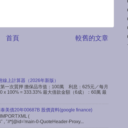
首頁
較舊的文章
附線上計算器（2026年新版）
：第一次質押 擔保品市值：100萬 利息：625元／每月
x 100% = 333.33% 最大借款金額（6成）：60萬 最
 國泰美債20年00687B 股價資料(google finance)
IMPORTXML (
" , "//*[@id='main-0-QuoteHeader-Proxy...