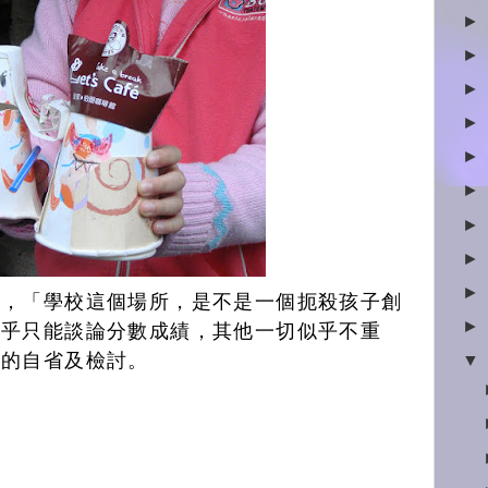
►
►
►
►
►
►
►
►
►
覺，「學校這個場所，是不是一個扼殺孩子創
►
似乎只能談論分數成績，其他一切似乎不重
好的自省及檢討。
▼