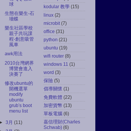
球
kodular 教學
(15)
生態在樂生-石
linux
(2)
墻蝶
microbit
(7)
樂生社區學校
office
(31)
親子共玩課
程-創意吸管
python
(21)
風車
ubuntu
(19)
awk用法
wifi router
(8)
2010台灣網界
windows 11
(1)
博覽會進入
word
(3)
決賽了
保險
(5)
修改ubuntu的
開機選單
倡導關懷
(1)
modify
免費軟體
(22)
ubuntu
加密貨幣
(13)
grub's boot
menu list
單板電腦
(6)
嘉信理財(Charles
►
3月
(11)
Schwab)
(6)