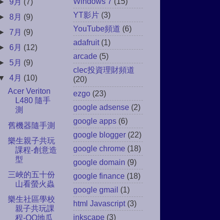
Windows 7
(15)
►
9月
(7)
YT影片
(3)
►
8月
(9)
YouTube頻道
(6)
►
7月
(9)
adafruit
(1)
►
6月
(12)
arcade
(5)
►
5月
(9)
clec投資理財頻道
▼
4月
(10)
(20)
Acer Veriton
ezgo
(23)
L480 隨手
google adsense
(2)
測
google apps
(6)
舊機器隨手測
google blogger
(22)
樂生親子共玩
google chrome
(18)
課程-創意造
型
google domain
(9)
三峽的五十份
google finance
(18)
山看螢火蟲
google gmail
(1)
樂生社區學校
html Javascript
(3)
親子共玩課
inkscape
(3)
程-QQ地瓜