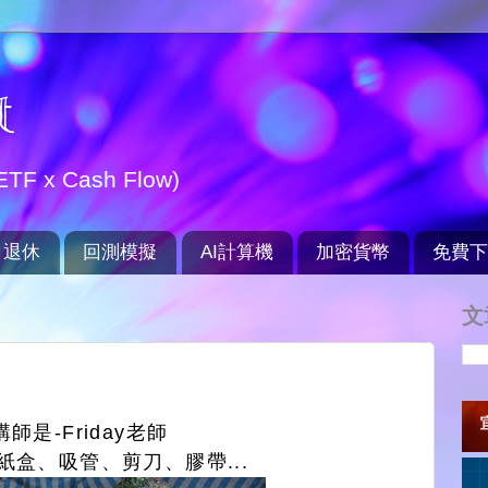
t
TF x Cash Flow)
退休
回測模擬
AI計算機
加密貨幣
免費下
文
師是-Friday老師
紙盒、吸管、剪刀、膠帶...