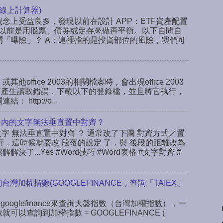
線上計算器)
念上受益良多，發現以前在設計 APP：ETF資產配置
以前是用股票、債券或定存來做再平衡。以下自問自
謂「曝險」？ A：這裡指的是投資部位的風險，我們可
或其他office 2003的相關檔案時，會出現office 2003
ab，而產生讀取錯誤，下載以下的登錄檔，並且將它執行，
ttp://o...
rd表格內的文字無法垂直置中對齊？
文字 無法垂直置中對齊 ？ 通常改了下圖 對齊方式／置
行，這時候就要改 段落的設定 了，與 後段的距離改為
決了...Yes #Word技巧 #Word表格 #文字對齊 #
查詢台灣加權指數(GOOGLEFINANCE，查詢「TAIEX」
 googlefinance來查詢大盤指數（台灣加權指數），一
數就可以查詢到加權指數 = GOOGLEFINANCE (