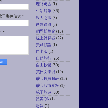
稱
理財考古
(1)
生活隨筆
(86)
電子郵件傳送
*
眾人之事
(3)
硬體週邊
(3)
網界博覽會
(18)
息
*
線上計算器
(22)
美國簽證
(1)
自出版
(1)
自助旅行
(26)
自由軟體
(60)
英日文學習
(10)
蕨心投資圖表
(15)
蕨心股市看板
(1)
親子旅遊
(60)
證券QA
(1)
財報
(1)