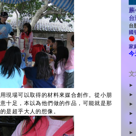
蕨
台
台股
國發
家
今
文
►
►
利用現場可以取得的材料來媒合創作。從小朋
創意十足，本以為他們做的作品，可能就是那
►
真的是超乎大人的想像。
►
►
►