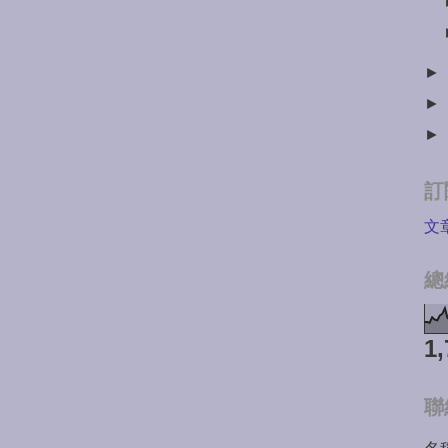
►
►
►
訂
文
總
1,
聯