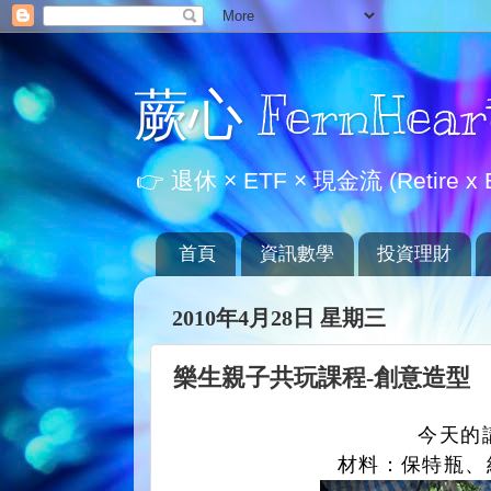
蕨心 FernHear
👉 退休 × ETF × 現金流 (Retire x E
首頁
資訊數學
投資理財
2010年4月28日 星期三
樂生親子共玩課程-創意造型
今天的講
材料：保特瓶、