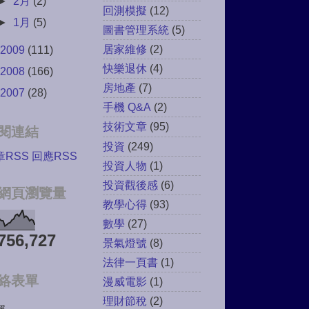
►
2月
(2)
回測模擬
(12)
►
1月
(5)
圖書管理系統
(5)
居家維修
(2)
2009
(111)
快樂退休
(4)
2008
(166)
房地產
(7)
2007
(28)
手機 Q&A
(2)
技術文章
(95)
閱連結
投資
(249)
章RSS
回應RSS
投資人物
(1)
投資觀後感
(6)
網頁瀏覽量
教學心得
(93)
數學
(27)
756,727
景氣燈號
(8)
法律一頁書
(1)
絡表單
漫威電影
(1)
理財節稅
(2)