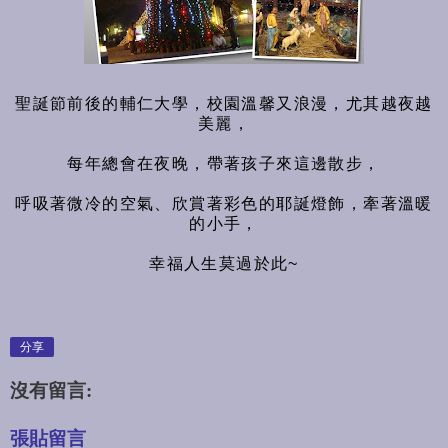
聖誕節前後的輔仁大學，校園溫馨又浪漫，尤其越夜越
美麗，
每年總會在夜晚，帶著孩子來這邊散步，
呼吸著微冷的空氣、欣賞著彩色的耶誕燈飾，牽著溫暖
的小手，
幸福人生莫過於此~
分享
沒有留言:
張貼留言