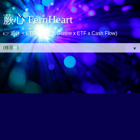
蕨心 FernHeart
👉 退休 × ETF × 現金流 (Retire x ETF x Cash Flow)
▼