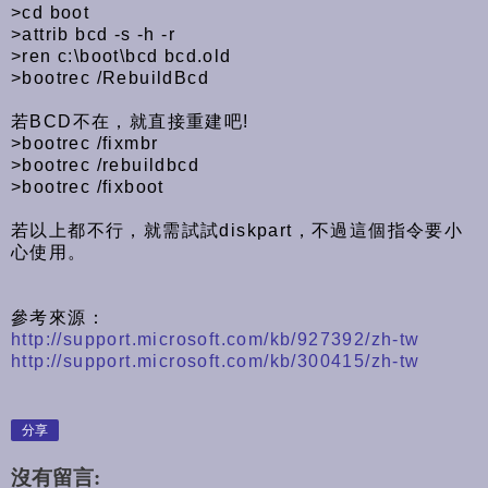
>cd boot
>attrib bcd -s -h -r
>ren c:\boot\bcd bcd.old
>bootrec /RebuildBcd
若BCD不在，就直接重建吧!
>bootrec /fixmbr
>bootrec /rebuildbcd
>bootrec /fixboot
若以上都不行，就需試試diskpart，不過這個指令要小
心使用。
參考來源：
http://support.microsoft.com/kb/927392/zh-tw
http://support.microsoft.com/kb/300415/zh-tw
分享
沒有留言: