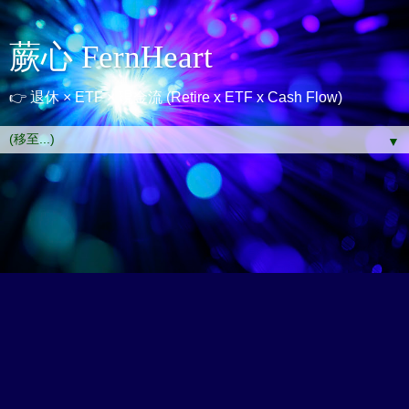
蕨心 FernHeart
👉 退休 × ETF × 現金流 (Retire x ETF x Cash Flow)
▼