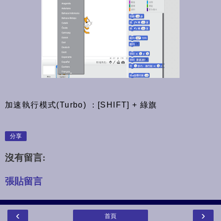
加速執行模式(Turbo) ：[SHIFT] + 綠旗
分享
沒有留言:
張貼留言
‹
›
首頁