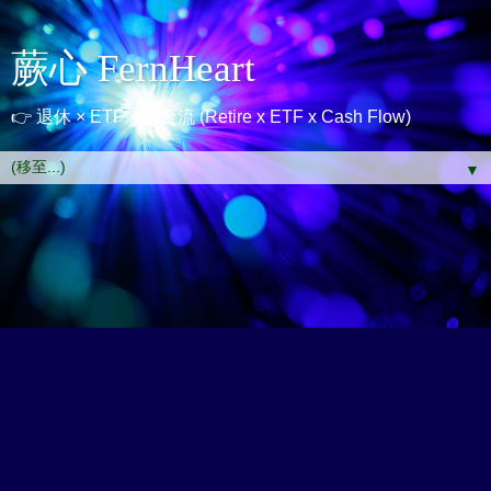
蕨心 FernHeart
👉 退休 × ETF × 現金流 (Retire x ETF x Cash Flow)
▼