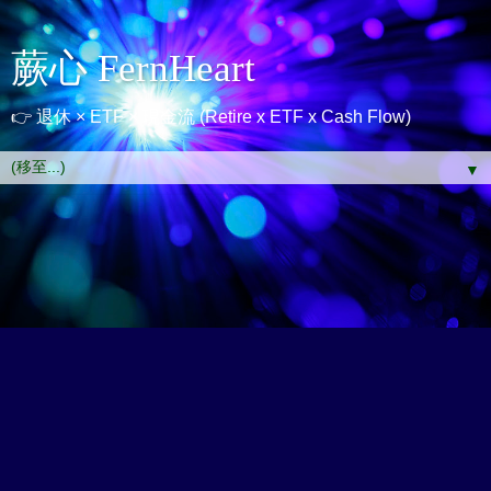
蕨心 FernHeart
👉 退休 × ETF × 現金流 (Retire x ETF x Cash Flow)
▼