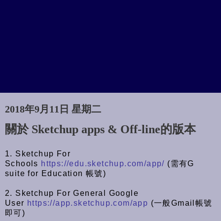
2018年9月11日 星期二
關於 Sketchup apps & Off-line的版本
1. Sketchup For
Schools
https://edu.sketchup.com/app/
(需有G
suite for Education 帳號)
2. Sketchup For General Google
User
https://app.sketchup.com/app
(一般Gmail帳號
即可)