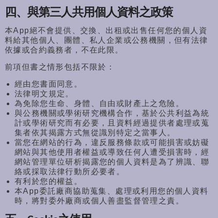
四、與第三人共用個人資料之政策
本App絕不會提供、交換、
出租或出售任何您的個人資
料給其他個人、團體、
私人企業或公務機關，但有法律
依據或合約義務者，不在此限。
前項但書之情形包括不限於：
經由您書面同意。
法律明文規定。
為免除您生命、身體、自由或財產上之危險。
與公務機關或學術研究機構合作，
基於公共利益為統
計或學術研究而有必要，
且資料經過提供者處理或蒐
集者依其揭露方式無從識別特定之當事人
。
當您在網站的行為，
違反服務條款或可能損害或妨礙
網站與其他使用者權益或導致任何人
遭受損害時，經
網站管理單位研析揭露您的個人資料是為了辨識、
聯
絡或採取法律行動所必要者。
有利於您的權益。
本App委託廠商協助蒐集、處理或利用您的個人資料
時，
將對委外廠商或個人善盡監督管理之責。