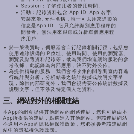
Session：了解使用者的使用時間。
活動：記錄資料包含 App ID, App 名字,
安裝來源, 元件名稱，唯一可以用來追蹤的
信息是App ID，它只允許識別應用程序的
開發者。
無法用來跟踪或分析單個應用程
序用戶。
於一般瀏覽時，伺服器會自行記錄相關行徑，
包括您
使用連線設備的
IP位址、使用時間、使用的瀏覽器、
瀏覽及點選資料記錄等，
做為我們增進網站服務的參
考依據，
此記錄為內部應用，
決不對外公佈。
為提供精確的服務，我們會將收集的問卷調查內容進
行統計與分析，
分析結果之統計數據或說明文字呈
現，除供內部研究外，
我們會視需要公佈統計數據及
說明文字，但不涉及特定個人之資料。
三、網站對外的相關連結
本App的網頁提供其他網站的網路連結，
您也可經由本
App所提供的連結，點選進入其他網站。
但該連結網站
不適用本App的隱私權保護政策，
您必須參考該連結網
站中的隱私權保護政策。