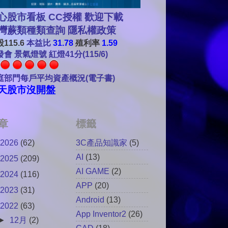
心股市看板 CC授權 歡迎下載
灣蕨類種類查詢
隱私權政策
115.6
本益比
31.78
殖利率
1.59
會 景氣燈號 紅燈41分(115/6)
庭部門每戶平均資產概況(電子書)
天股市沒開盤
章
標籤
2026
(62)
3C產品知識家
(5)
AI
(13)
2025
(209)
AI GAME
(2)
2024
(116)
APP
(20)
2023
(31)
Android
(13)
2022
(63)
App Inventor2
(26)
►
12月
(2)