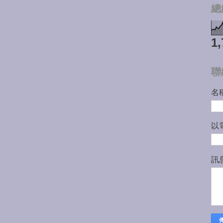
總
1,
聯
名
以
訊