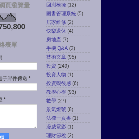
回測模擬
(12)
網頁瀏覽量
圖書管理系統
(5)
居家維修
(2)
750,800
快樂退休
(4)
房地產
(7)
絡表單
手機 Q&A
(2)
技術文章
(95)
稱
投資
(249)
投資人物
(1)
電子郵件傳送
*
投資觀後感
(6)
教學心得
(93)
息
*
數學
(27)
景氣燈號
(8)
法律一頁書
(1)
漫威電影
(1)
理財節稅
(2)