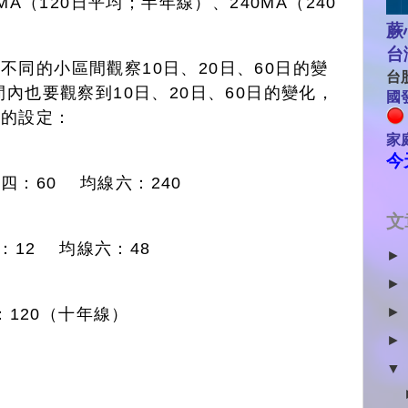
MA（120日平均；半年線）、240MA（240
蕨
台
同的小區間觀察10日、20日、60日的變
台股
間內也要觀察到10日、20日、60日的變化，
國發
用的設定：
家
今
四：60 均線六：240
文
：12 均線六：48
►
►
►
120（十年線）
►
▼