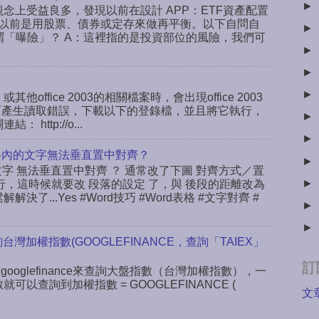
►
念上受益良多，發現以前在設計 APP：ETF資產配置
以前是用股票、債券或定存來做再平衡。以下自問自
►
謂「曝險」？ A：這裡指的是投資部位的風險，我們可
►
►
►
或其他office 2003的相關檔案時，會出現office 2003
ab，而產生讀取錯誤，下載以下的登錄檔，並且將它執行，
►
ttp://o...
►
rd表格內的文字無法垂直置中對齊？
►
文字 無法垂直置中對齊 ？ 通常改了下圖 對齊方式／置
►
行，這時候就要改 段落的設定 了，與 後段的距離改為
決了...Yes #Word技巧 #Word表格 #文字對齊 #
►
►
查詢台灣加權指數(GOOGLEFINANCE，查詢「TAIEX」
訂
 googlefinance來查詢大盤指數（台灣加權指數），一
數就可以查詢到加權指數 = GOOGLEFINANCE (
文