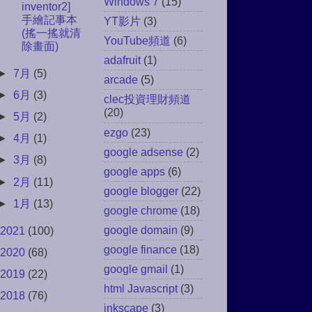
Windows 7
(15)
inventor2]
手繪記事本
YT影片
(3)
(搖一搖就清
YouTube頻道
(6)
除畫面)
adafruit
(1)
►
7月
(5)
arcade
(5)
►
6月
(3)
clec投資理財頻道
(20)
►
5月
(2)
ezgo
(23)
►
4月
(1)
google adsense
(2)
►
3月
(8)
google apps
(6)
►
2月
(11)
google blogger
(22)
►
1月
(13)
google chrome
(18)
google domain
(9)
2021
(100)
google finance
(18)
2020
(68)
google gmail
(1)
2019
(22)
html Javascript
(3)
2018
(76)
inkscape
(3)