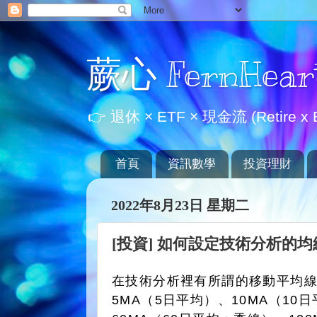
蕨心 FernHear
👉 退休 × ETF × 現金流 (Retire x E
首頁
資訊數學
投資理財
2022年8月23日 星期二
[投資] 如何設定技術分析的均
在技術分析裡有所謂的移動平均線
5MA（5日平均）、10MA（10