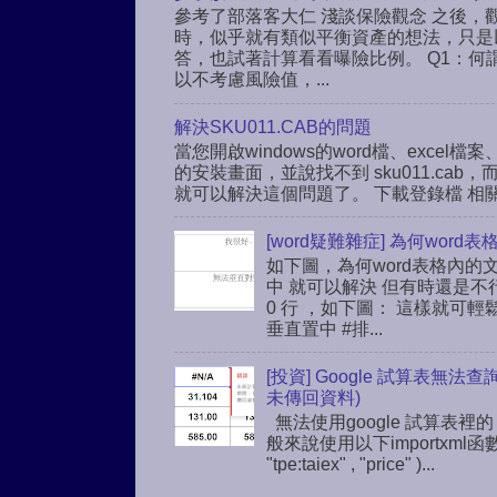
參考了部落客大仁 淺談保險觀念 之後，觀
時，似乎就有類似平衡資產的想法，只是
答，也試著計算看看曝險比例。 Q1：何
以不考慮風險值，...
解決SKU011.CAB的問題
當您開啟windows的word檔、excel檔案、
的安裝畫面，並說找不到 sku011.c
就可以解決這個問題了。 下載登錄檔 相關連結： h
[word疑難雜症] 為何wo
如下圖，為何word表格內的
中 就可以解決 但有時還是不
0 行 ，如下圖： 這樣就可輕鬆解解
垂直置中 #排...
[投資] Google 試算表無法
未傳回資料)
無法使用google 試算表裡的
般來說使用以下importxml函
"tpe:taiex" , "price" )...