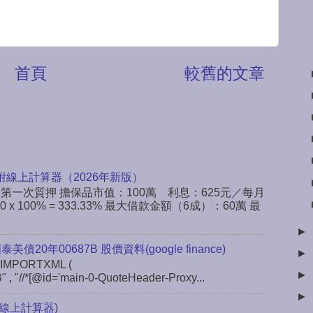
首頁
較舊的文章
附線上計算器（2026年新版）
：第一次質押 擔保品市值：100萬 利息：625元／每月
x 100% = 333.33% 最大借款金額（6成）：60萬 最
►
 國泰美債20年00687B 股價資料(google finance)
►
IMPORTXML (
►
" , "//*[@id='main-0-QuoteHeader-Proxy...
►
線上計算器)