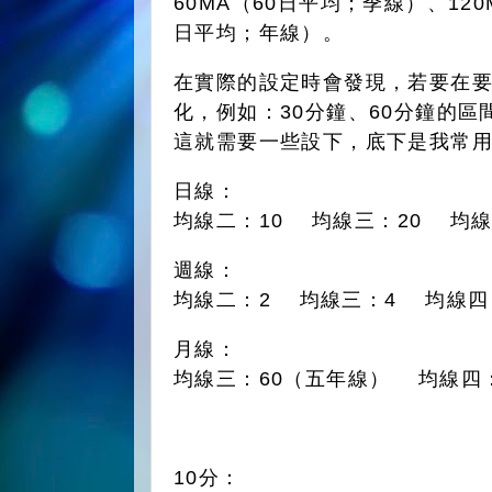
60MA（60日平均；季線）、120
日平均；年線）。
在實際的設定時會發現，若要在要不
化，例如：30分鐘、60分鐘的區
這就需要一些設下，底下是我常
日線：
均線二：10 均線三：20 均線
週線：
均線二：2 均線三：4 均線四
月線：
均線三：60（五年線） 均線四：
10分：