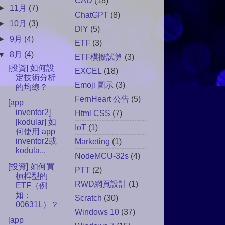
CAD
(18)
►
11月
(7)
ChatGPT
(8)
►
10月
(3)
DIY
(5)
►
9月
(4)
ETF
(3)
▼
8月
(4)
ETF模擬試算
(3)
[投資] 如何設
EXCEL
(18)
定技術分析
Emoji 圖示
(3)
的均線？
FernHeart 公告
(5)
[app
inventor2]
Html CSS
(7)
[kodular] 如
IoT
(1)
何使用 app
inventor2或
Marketing
(1)
kodula...
NodeMCU-32s
(4)
[投資] 如何買
PTT
(2)
槓桿型的
RWD網頁設計
(1)
ETF（例
如：
Scratch
(30)
00631L）？
Windows 10
(37)
[app