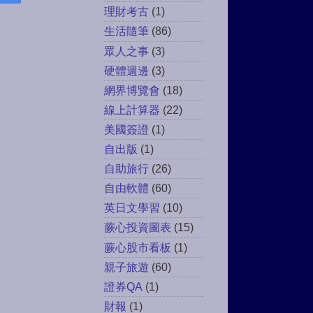
理財考古
(1)
生活隨筆
(86)
眾人之事
(3)
硬體週邊
(3)
網界博覽會
(18)
線上計算器
(22)
美國簽證
(1)
自出版
(1)
自助旅行
(26)
自由軟體
(60)
英日文學習
(10)
蕨心投資圖表
(15)
蕨心股市看板
(1)
親子旅遊
(60)
證券QA
(1)
財報
(1)