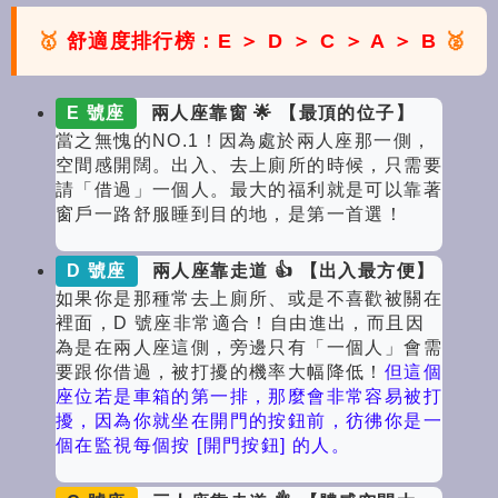
🥇
舒適度排行榜：E ＞ D ＞ C ＞ A ＞ B
🥈
E 號座
兩人座靠窗 🌟 【最頂的位子】
當之無愧的NO.1！因為處於兩人座那一側，
空間感開闊。出入、去上廁所的時候，只需要
請「借過」一個人。最大的福利就是可以靠著
窗戶一路舒服睡到目的地，是第一首選！
D 號座
兩人座靠走道 👍 【出入最方便】
如果你是那種常去上廁所、或是不喜歡被關在
裡面，D 號座非常適合！自由進出，而且因
為是在兩人座這側，旁邊只有「一個人」會需
要跟你借過，被打擾的機率大幅降低！
但這個
座位若是車箱的第一排，那麼會非常容易被打
擾，因為你就坐在開門的按鈕前，彷彿你是一
個在監視每個按 [開門按鈕] 的人。