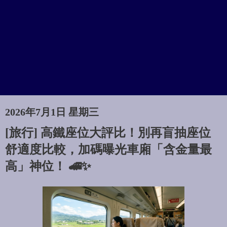
2026年7月1日 星期三
[旅行] 高鐵座位大評比！別再盲抽座位
舒適度比較，加碼曝光車廂「含金量最
高」神位！ 🚄✨