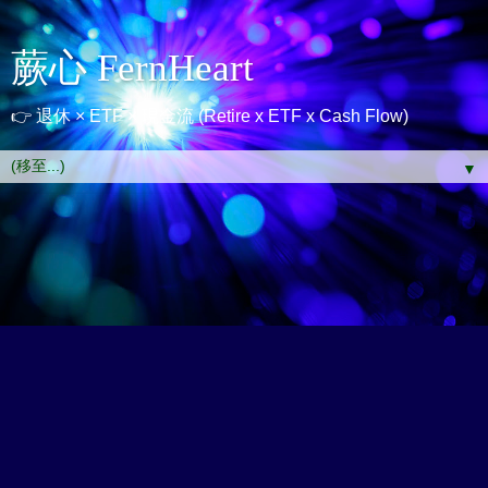
蕨心 FernHeart
👉 退休 × ETF × 現金流 (Retire x ETF x Cash Flow)
▼