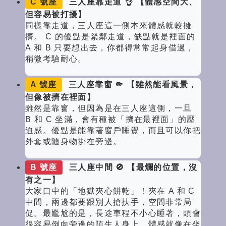
C 號座
三人座靠走道 👌 【體感空間大、
但容易被打擾】
同樣靠走道，三人座這一側本來體感就較擁
擠。 C 的優點是緊鄰走道，缺點就是裡面的
A 和 B 只要想出去，你都得常常起身借過，
稍微考驗耐心。
A 號座
三人座靠窗 🤏 【雖然能看風景，
但像被擠在裡面】
雖然是靠窗，但因為是在三人座這側，一旦
B 和 C 坐滿，會有種被「擠在最裡面」的壓
迫感。優點是能靠著窗戶睡覺，而且可以你把
外套或隨身物掛在旁邊。
B 號座
三人座中間 🚫 【最爛的位置，沒
有之一】
大家口中的「地獄夾心餅乾」！夾在 A 和 C
中間，兩邊都要跟別人搶扶手，空間非常局
促。最尷尬的是，長途車程不小心睡著，頭會
很容易倒向旁邊的陌生人身上，體感就像在坐