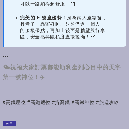
可以一路躺得超舒服。🙌
完美的 E 號座優勢！
身為兩人座靠窗，
具備了「靠窗好睡、只須借過一個人」
的頂級優點，再加上後面是牆壁與行李
區，安全感與隱私度直接拉滿！💯
---
🌤️祝福大家訂票都能順利坐到心目中的天字
第一號神位！✈️
#高鐵座位 #高鐵選位 #搭高鐵 #高鐵神位 #旅遊攻略
分享