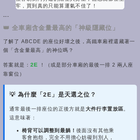
牢，買到真的只能算運氣不佳了！
---
👑 全車廂含金量最高的「神級隱藏位」
了解了 ABCDE 的座位好壞之後，高鐵車廂裡還藏著一
個「含金量最高」的神位嗎？
2E
答案就是：
！（或是部分車廂的最後一排 2 兩人座
靠窗位）
💡 為什麼「2E」是天選之位？
通常最後一排座位的正後方就是
大件行李置放區
。
這意味著：
椅背可以調整到最躺！
後面沒有其他乘
客會抱怨，完全不用擔心妨礙到別人，