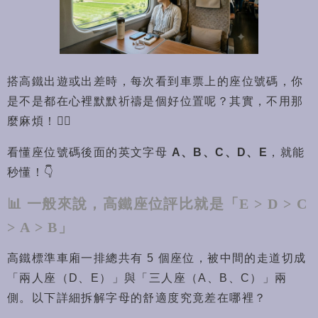
搭高鐵出遊或出差時，每次看到車票上的座位號碼，你
是不是都在心裡默默祈禱是個好位置呢？其實，不用那
麼麻煩！🙅‍♂️
看懂座位號碼後面的英文字母
A、B、C、D、E
，就能
秒懂！👇
📊 一般來說，高鐵座位評比就是「E > D > C
> A > B」
高鐵標準車廂一排總共有 5 個座位，被中間的走道切成
「兩人座（D、E）」與「三人座（A、B、C）」兩
側。以下詳細拆解字母的舒適度究竟差在哪裡？