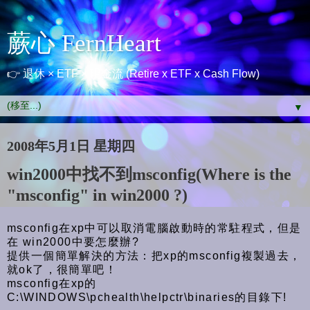
蕨心 FernHeart
👉 退休 × ETF × 現金流 (Retire x ETF x Cash Flow)
▼
2008年5月1日 星期四
win2000中找不到msconfig(Where is the
"msconfig" in win2000 ?)
msconfig在xp中可以取消電腦啟動時的常駐程式，但是
在 win2000中要怎麼辦?
提供一個簡單解決的方法：把xp的msconfig複製過去，
就ok了，很簡單吧！
msconfig在xp的
C:\WINDOWS\pchealth\helpctr\binaries的目錄下!