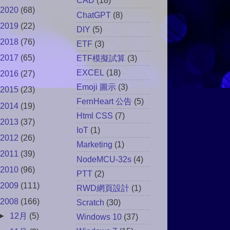
CAD
(18)
2020
(68)
ChatGPT
(8)
2019
(22)
DIY
(5)
2018
(76)
ETF
(3)
2017
(65)
ETF模擬試算
(3)
EXCEL
(18)
2016
(27)
Emoji 圖示
(3)
2015
(23)
FernHeart 公告
(5)
2014
(19)
Html CSS
(7)
2013
(37)
IoT
(1)
2012
(26)
Marketing
(1)
2011
(39)
NodeMCU-32s
(4)
2010
(96)
PTT
(2)
2009
(111)
RWD網頁設計
(1)
2008
(166)
Scratch
(30)
►
12月
(5)
Windows 10
(37)