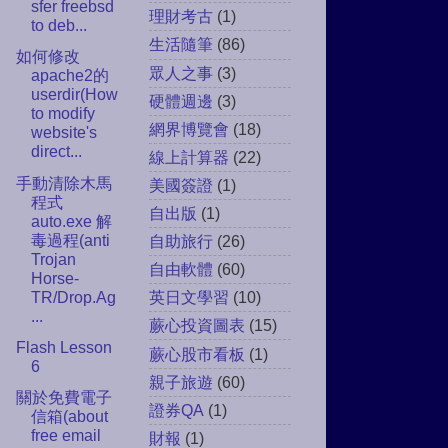
sfer freebsd
理財考古
(1)
to deb...
生活隨筆
(86)
如何修改
眾人之事
(3)
apache2的
userdir(How
硬體週邊
(3)
to modify
網界博覽會
(18)
website's
direct...
線上計算器
(22)
手動清除木馬
美國簽證
(1)
程式
自出版
(1)
auto.exe 解
毒過程(anti
自助旅行
(26)
Trojan
自由軟體
(60)
Horse-
TR/Drop.Ag
英日文學習
(10)
...
蕨心投資圖表
(15)
Flash Lesson
蕨心股市看板
(1)
6
親子旅遊
(60)
關於免費電子
證券QA
(1)
信箱(about
free email
財報
(1)