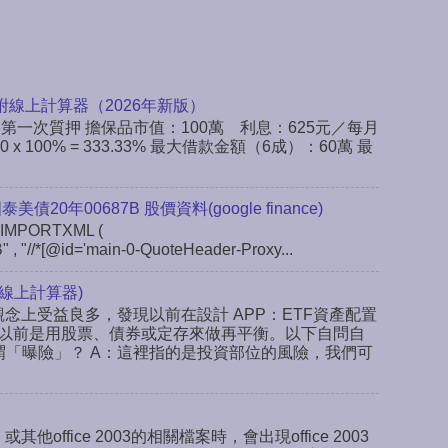
附線上計算器（2026年新版）
：第一次質押 擔保品市值：100萬 利息：625元／每月
x 100% = 333.33% 最大借款金額（6成）：60萬 最
 國泰美債20年00687B 股價資料(google finance)
IMPORTXML (
" , "//*[@id='main-0-QuoteHeader-Proxy...
線上計算器)
念上受益良多，發現以前在設計 APP：ETF資產配置
以前是用股票、債券或定存來做再平衡。以下自問自
謂「曝險」？ A：這裡指的是投資部位的風險，我們可
或其他office 2003的相關檔案時，會出現office 2003