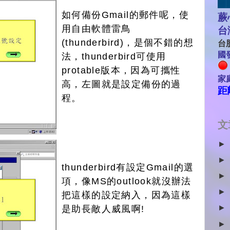
如何備份Gmail的郵件呢，使
蕨
用自由軟體雷鳥
台
(thunderbird)，是個不錯的想
台股
國發
法，thunderbird可使用
protable版本，因為可攜性
家
高，左圖就是設定備份的過
距
程。
文
►
►
thunderbird有設定Gmail的選
►
項，像MS的outlook就沒辦法
►
把這樣的設定納入，因為這樣
►
是助長敵人威風啊!
►