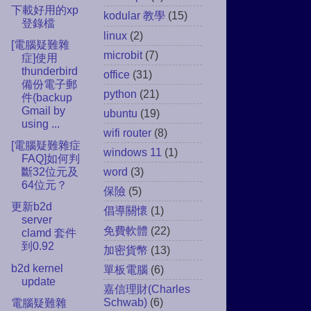
下載好用的xp
kodular 教學
(15)
登錄檔
linux
(2)
[電腦疑難雜
microbit
(7)
症]使用
thunderbird
office
(31)
備份電子郵
python
(21)
件(backup
Gmail by
ubuntu
(19)
using ...
wifi router
(8)
[電腦疑難雜症
windows 11
(1)
FAQ]如何判
word
(3)
斷32位元及
64位元？
保險
(5)
更新b2d
倡導關懷
(1)
server
免費軟體
(22)
clamd 套件
到0.92
加密貨幣
(13)
b2d kernel
單板電腦
(6)
update
嘉信理財(Charles
Schwab)
(6)
電腦疑難雜