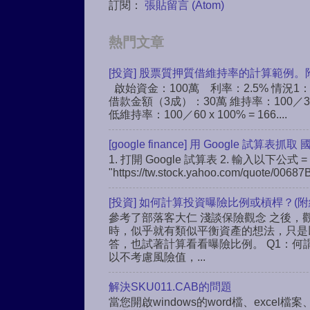
訂閱：
張貼留言 (Atom)
熱門文章
[投資] 股票質押質借維持率的計算範例。
啟始資金：100萬 利率：2.5% 情況1
借款金額（3成）：30萬 維持率：100／30 
低維持率：100／60 x 100% = 166....
[google finance] 用 Google 試算表抓取
1. 打開 Google 試算表 2. 輸入以下公式 = 
"https://tw.stock.yahoo.com/quote/00687B
[投資] 如何計算投資曝險比例或槓桿？(附
參考了部落客大仁 淺談保險觀念 之後，觀
時，似乎就有類似平衡資產的想法，只是
答，也試著計算看看曝險比例。 Q1：何
以不考慮風險值，...
解決SKU011.CAB的問題
當您開啟windows的word檔、excel檔案、