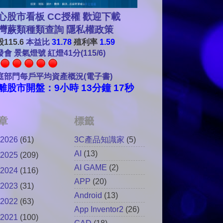
心股市看板 CC授權 歡迎下載
灣蕨類種類查詢
隱私權政策
115.6
本益比
31.78
殖利率
1.59
會 景氣燈號 紅燈41分(115/6)
庭部門每戶平均資產概況(電子書)
離股市開盤：9小時 13分鐘 16秒
章
標籤
2026
(61)
3C產品知識家
(5)
AI
(13)
2025
(209)
AI GAME
(2)
2024
(116)
APP
(20)
2023
(31)
Android
(13)
2022
(63)
App Inventor2
(26)
2021
(100)