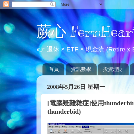
蕨心 FernHear
👉 退休 × ETF × 現金流 (Retire x E
首頁
資訊數學
投資理財
2008年5月26日 星期一
[電腦疑難雜症]使用thunderbird
thunderbid)