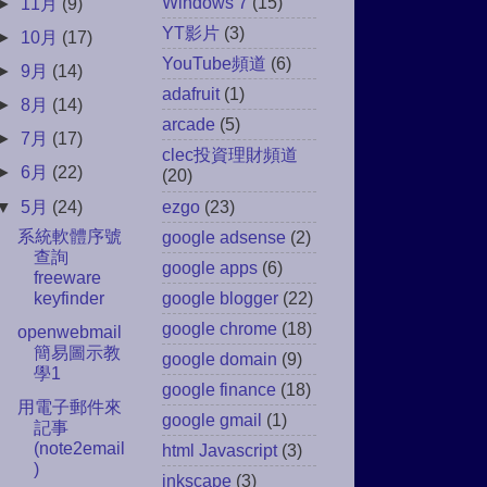
Windows 7
(15)
►
11月
(9)
YT影片
(3)
►
10月
(17)
YouTube頻道
(6)
►
9月
(14)
adafruit
(1)
►
8月
(14)
arcade
(5)
►
7月
(17)
clec投資理財頻道
►
6月
(22)
(20)
▼
5月
(24)
ezgo
(23)
系統軟體序號
google adsense
(2)
查詢
google apps
(6)
freeware
keyfinder
google blogger
(22)
google chrome
(18)
openwebmail
簡易圖示教
google domain
(9)
學1
google finance
(18)
用電子郵件來
google gmail
(1)
記事
(note2email
html Javascript
(3)
)
inkscape
(3)