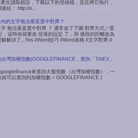
ab，而產生讀取錯誤，下載以下的登錄檔，並且將它執行，
ttp://o...
rd表格內的文字無法垂直置中對齊？
文字 無法垂直置中對齊 ？ 通常改了下圖 對齊方式／置
行，這時候就要改 段落的設定 了，與 後段的距離改為
決了...Yes #Word技巧 #Word表格 #文字對齊 #
查詢台灣加權指數(GOOGLEFINANCE，查詢「TAIEX」
 googlefinance來查詢大盤指數（台灣加權指數），一
數就可以查詢到加權指數 = GOOGLEFINANCE (