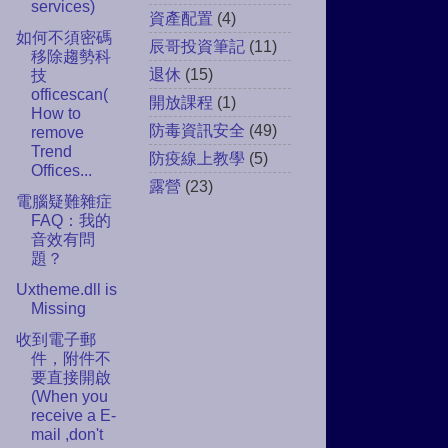
services)
資產配置
(4)
如何不須密碼
辰哥投資筆記
(11)
移除趨勢科
退休
(15)
技
officescan(
開放課程
(1)
How to
防毒資訊安全
(49)
remove
Trend
防疫線上教學
(5)
Offices...
露營
(23)
電腦疑難雜症
FAQ：我的
音效有問
題？
Uxtheme.dll is
Missing
收到電子郵
件，附件不
要直接開啟
(When you
receive a E-
mail ,don't