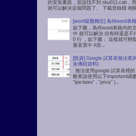
的安裝畫面，並說找不到 sku011.c
就可以解決這個問題了。 下載登錄檔 相關連結： h
[word疑難雜症] 為何wo
如下圖，為何word表格內的
中 就可以解決 但有時還是不
0 行 ，如下圖： 這樣就可輕鬆解解
垂直置中 #排...
[投資] Google 試算表無法
未傳回資料)
無法使用google 試算表裡的
般來說使用以下importxml函
"tpe:taiex" , "price" )...