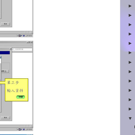
►
►
►
►
►
►
►
►
►
►
►
►
▼