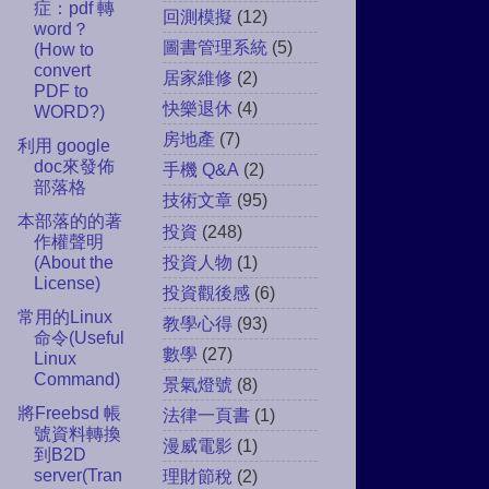
症：pdf 轉
回測模擬
(12)
word？
圖書管理系統
(5)
(How to
convert
居家維修
(2)
PDF to
快樂退休
(4)
WORD?)
房地產
(7)
利用 google
doc來發佈
手機 Q&A
(2)
部落格
技術文章
(95)
本部落的的著
投資
(248)
作權聲明
投資人物
(1)
(About the
License)
投資觀後感
(6)
常用的Linux
教學心得
(93)
命令(Useful
數學
(27)
Linux
Command)
景氣燈號
(8)
將Freebsd 帳
法律一頁書
(1)
號資料轉換
漫威電影
(1)
到B2D
server(Tran
理財節稅
(2)