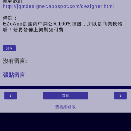
體驗設計
http://jqmdesigner.appspot.com/designer.html
備註：
EZoApp是國內中鋼公司100%控股，所以是商業軟體
呀！若要發佈上架則須付費.
分享
沒有留言:
張貼留言
‹
›
首頁
查看網路版