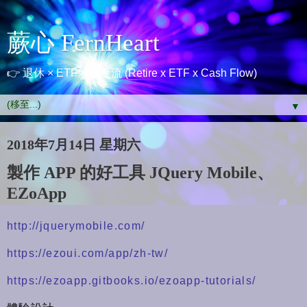
蕨心 FernHeart
👉 退休 × ETF × 現金流 (Retire x ETF x Cash Flow)
▼
2018年7月14日 星期六
製作 APP 的好工具 JQuery Mobile、
EZoApp
http://jquerymobile.com/
https://ezoui.com/app/zh-tw/
https://ezoapp.gitbooks.io/ezoapp-tutorials/