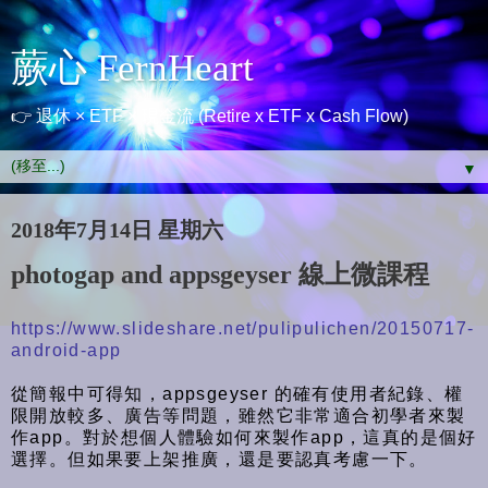
蕨心 FernHeart
👉 退休 × ETF × 現金流 (Retire x ETF x Cash Flow)
▼
2018年7月14日 星期六
photogap and appsgeyser 線上微課程
https://www.slideshare.net/pulipulichen/20150717-
android-app
從簡報中可得知，appsgeyser 的確有使用者紀錄、權
限開放較多、廣告等問題，雖然它非常適合初學者來製
作app。對於想個人體驗如何來製作app，這真的是個好
選擇。但如果要上架推廣，還是要認真考慮一下。