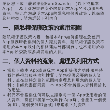
感謝您下載「蕨尋筆記FernSearch」（以下簡稱本
App）
，為了讓您能夠安心的使用本App的各項服務與
資訊，
特此向您說明本App的隱私權保護政策，以保障
您的權益，
請您詳閱下列內容：
一、隱私權保護政策的適用範圍
隱私權保護政策內容，包括本App如何處理在您使用
App服務時收集到的個人識別資料。隱私權保護政策不
適用於本App以外的相關連結外部網頁，也不適用於非
本App所委託或參與管理的人員。
二、個人資料的蒐集、處理及利用方式
當您下載本 App或遊玩本 App所提供之功能服務時，
我們將視該服務功能性質，
請您提供必要的個人資
料，
並在該特定目的範圍內處理及利用您的個人資
料；非經您書面同意，
本 App不會將個人資料用於其
他用途。
我們不會搜集任何可以去識別每一個 App使用者的個
人資料。當使用者第一次執行 App時，會產生一個安
裝 ID，這個安裝ID會被用來追蹤下列資料：