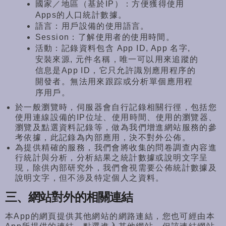
國家／地區（基於IP）：方便獲得使用
Apps的人口統計數據。
語言：用戶設備的使用語言。
Session：了解使用者的使用時間。
活動：記錄資料包含 App ID, App 名字,
安裝來源, 元件名稱，唯一可以用來追蹤的
信息是App ID，它只允許識別應用程序的
開發者。
無法用來跟踪或分析單個應用程
序用戶。
於一般瀏覽時，伺服器會自行記錄相關行徑，
包括您
使用連線設備的
IP位址、使用時間、使用的瀏覽器、
瀏覽及點選資料記錄等，
做為我們增進網站服務的參
考依據，
此記錄為內部應用，
決不對外公佈。
為提供精確的服務，我們會將收集的問卷調查內容進
行統計與分析，分析結果之統計數據或說明文字呈
現，除供內部研究外，我們會視需要公佈統計數據及
說明文字，但不涉及特定個人之資料。
三、網站對外的相關連結
本App的網頁提供其他網站的網路連結，
您也可經由本