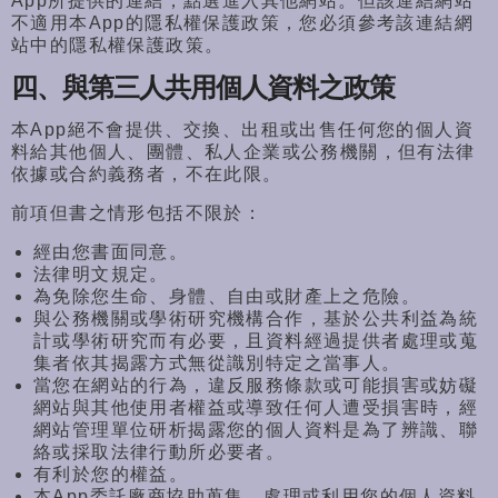
App所提供的連結，點選進入其他網站。
但該連結網站
不適用本App的隱私權保護政策，
您必須參考該連結網
站中的隱私權保護政策。
四、與第三人共用個人資料之政策
本App絕不會提供、交換、
出租或出售任何您的個人資
料給其他個人、團體、
私人企業或公務機關，但有法律
依據或合約義務者，不在此限。
前項但書之情形包括不限於：
經由您書面同意。
法律明文規定。
為免除您生命、身體、自由或財產上之危險。
與公務機關或學術研究機構合作，
基於公共利益為統
計或學術研究而有必要，
且資料經過提供者處理或蒐
集者依其揭露方式無從識別特定之當事人
。
當您在網站的行為，
違反服務條款或可能損害或妨礙
網站與其他使用者權益或導致任何人
遭受損害時，經
網站管理單位研析揭露您的個人資料是為了辨識、
聯
絡或採取法律行動所必要者。
有利於您的權益。
本App委託廠商協助蒐集、處理或利用您的個人資料