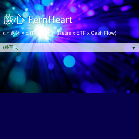
蕨心 FernHeart
👉 退休 × ETF × 現金流 (Retire x ETF x Cash Flow)
▼