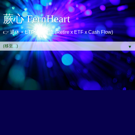
蕨心 FernHeart
👉 退休 × ETF × 現金流 (Retire x ETF x Cash Flow)
▼