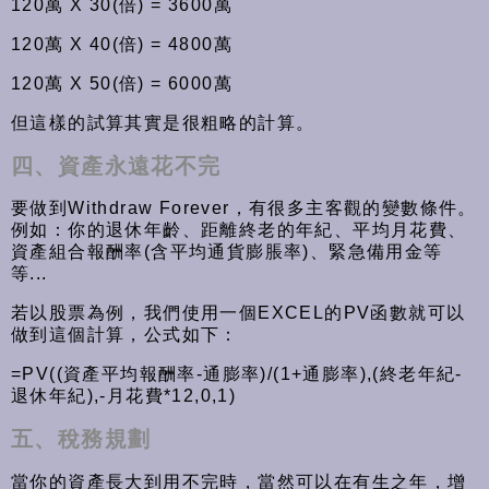
120萬 X 30(倍) = 3600萬
120萬 X 40(倍) = 4800萬
120萬 X 50(倍) = 6000萬
但這樣的試算其實是很粗略的計算。
四、資產永遠花不完
要做到Withdraw Forever，有很多主客觀的變數條件。
例如：你的退休年齡、距離終老的年紀、平均月花費、
資產組合報酬率(含平均通貨膨脹率)、緊急備用金等
等...
若以股票為例，我們使用一個EXCEL的PV函數就可以
做到這個計算，公式如下：
=PV((資產平均報酬率-通膨率)/(1+通膨率),(終老年紀-
退休年紀),-月花費*12,0,1)
五、稅務規劃
當你的資產長大到用不完時，當然可以在有生之年，增