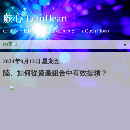
蕨心 FernHeart
👉 退休 × ETF × 現金流 (Retire x ETF x Cash Flow)
▼
2024年9月13日 星期五
陸、如何從資產組合中有效提領？