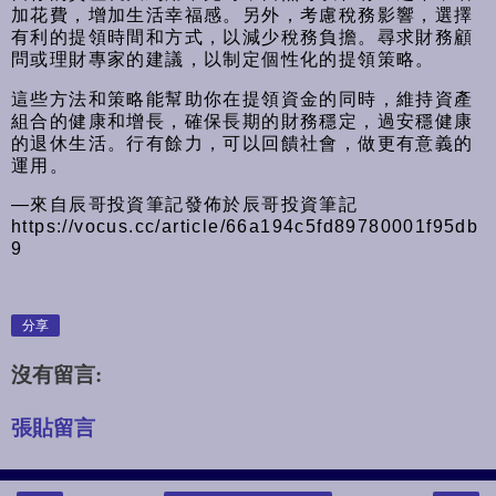
加花費，增加生活幸福感。另外，考慮稅務影響，選擇
有利的提領時間和方式，以減少稅務負擔。尋求財務顧
問或理財專家的建議，以制定個性化的提領策略。
這些方法和策略能幫助你在提領資金的同時，維持資產
組合的健康和增長，確保長期的財務穩定，過安穩健康
的退休生活。行有餘力​，可以回饋社會，做更有意義的
運用。
—來自辰哥投資筆記發佈於辰哥投資筆記
https://vocus.cc/article/66a194c5fd89780001f95db
9
分享
沒有留言:
張貼留言