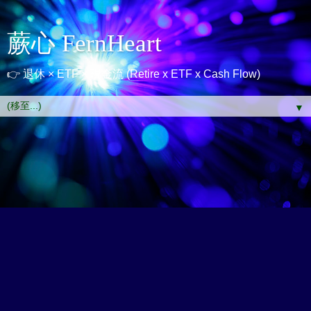
蕨心 FernHeart
👉 退休 × ETF × 現金流 (Retire x ETF x Cash Flow)
▼