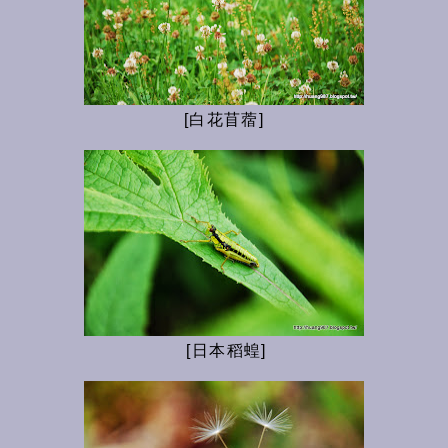
[白花苜蓿]
[日本稻蝗]