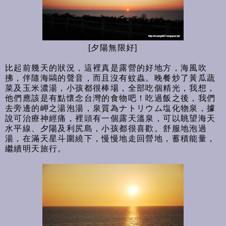
[夕陽無限好]
比起前幾天的狀況，這裡真是露營的好地方，海風吹
拂，伴隨海鷗的聲音，而且沒有蚊蟲。晚餐炒了黃瓜蔬
菜及玉米濃湯，小孩都很棒場，全部吃個精光，我想，
他們應該是有點懷念台灣的食物吧！吃過飯之後，我們
去旁邊的岬之湯泡湯，泉質為ナトリウム塩化物泉，據
說可治療神經痛，裡頭有一個露天溫泉，可以眺望海天
水平線、夕陽及利尻島，小孩都很喜歡。舒服地泡過
湯，在滿天星斗圍繞下，慢慢地走回營地，蓄積能量，
繼續明天旅行。