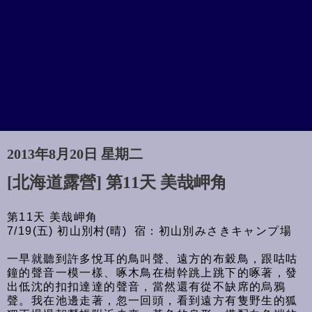
2013年8月20日 星期二
[北海道露營] 第11天 美哉岬角
第11天 美哉岬角
7/19(五) 初山別村(晴) 宿：初山別みさきキャンプ場
一早就聽到許多悅耳的鳥叫聲、遠方的布穀鳥，跟咕咕
鐘的聲音一模一樣、啄木鳥在樹幹跳上跳下的啄著，發
出低沈的扣扣達達的聲音，當然還有從不缺席的烏鴉
聲。我在池邊走著，忽一回頭，看到遠方有隻野生的狐