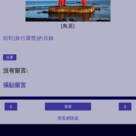
[鳥居]
回到[旅行露營]的目錄
分享
沒有留言:
張貼留言
‹
›
首頁
查看網路版