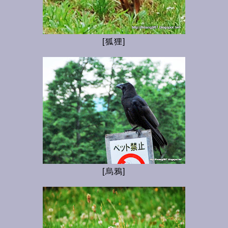
[狐狸]
[烏鴉]