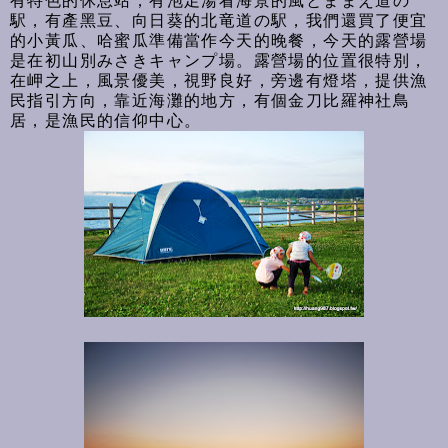
有特色的休息站，有泡足湯看海景的風とままえ道の
駅，有產黑豆、向日葵的北竜道の駅，我們還買了便宜
的小黃瓜、哈蜜瓜準備當作今天的晚餐，今天的露營場
是在初山別みさきキャンプ場。露營場的位置很特別，
在岬之上，風景優美，視野良好，旁邊有燈塔，提供漁
民指引方向，靠近海灘的地方，有個金刀比羅神社鳥
居，是漁民的信仰中心。