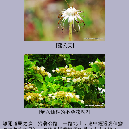
[蒲公英]
[華八仙科的不孕花嗎?]
離開道民之森，沿著公路，一路北上，途中經過幾個蠻