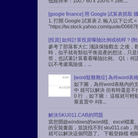
低維持率：100／60 x 100% = 166....
[google finance] 用 Google 試算表抓取
1. 打開 Google 試算表 2. 輸入以下公式 = 
"https://tw.stock.yahoo.com/quote/00687B
[投資] 如何計算投資曝險比例或槓桿？(附
參考了部落客大仁 淺談保險觀念 之後，觀
時，似乎就有類似平衡資產的想法，只是
答，也試著計算看看曝險比例。 Q1：何
以不考慮風險值，...
[word疑難雜症] 為何wo
如下圖，為何word表格內的
中 就可以解決 但有時還是不
0 行 ，如下圖： 這樣就可輕鬆解解
垂直置中 #排...
解決SKU011.CAB的問題
當您開啟windows的word檔、excel檔案、
的安裝畫面，並說找不到 sku011.c
就可以解決這個問題了。 下載登錄檔 相關連結： h