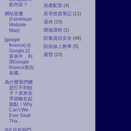
析內容？
資產配置
(4)
辰哥投資筆記
(11)
網站規畫
(FernHeart
退休
(15)
Website
開放課程
(1)
Map)
防毒資訊安全
(49)
[google
finance] 在
防疫線上教學
(5)
Google 試
露營
(23)
算表中，利
用Google
finance查詢
各國...
為什麼我們總
是打不到蚊
子？原來你
早就輸在起
跑點！Why
Can’t We
Ever Swat
Tha...
[AI] 目前熱門