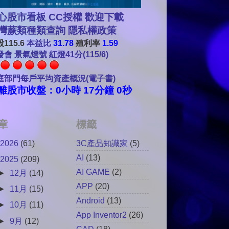
心股市看板 CC授權 歡迎下載
灣蕨類種類查詢
隱私權政策
115.6
本益比
31.78
殖利率
1.59
會 景氣燈號 紅燈41分(115/6)
庭部門每戶平均資產概況(電子書)
離股市收盤：0小時 16分鐘 58秒
章
標籤
2026
(61)
3C產品知識家
(5)
AI
(13)
2025
(209)
AI GAME
(2)
►
12月
(14)
APP
(20)
►
11月
(15)
Android
(13)
►
10月
(11)
App Inventor2
(26)
►
9月
(12)