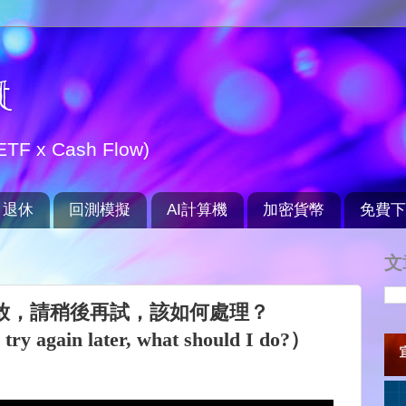
t
TF x Cash Flow)
退休
回測模擬
AI計算機
加密貨幣
免費下
文
出現無法播放，請稍後再試，該如何處理？
try again later, what should I do?）