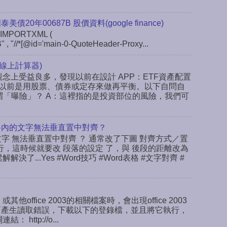
 國泰美債20年00687B 股價資料(google finance)
IMPORTXML (
" , "//*[@id='main-0-QuoteHeader-Proxy...
線上計算器)
念上受益良多，發現以前在設計 APP：ETF資產配置
以前是用股票、債券或定存來做再平衡。以下自問自
謂「曝險」？ A：這裡指的是投資部位的風險，我們可
rd表格內的文字無法垂直置中對齊？
文字 無法垂直置中對齊 ？ 通常改了下圖 對齊方式／置
行，這時候就要改 段落的設定 了，與 後段的距離改為
決了...Yes #Word技巧 #Word表格 #文字對齊 #
或其他office 2003的相關檔案時，會出現office 2003
ab，而產生讀取錯誤，下載以下的登錄檔，並且將它執行，
ttp://o...