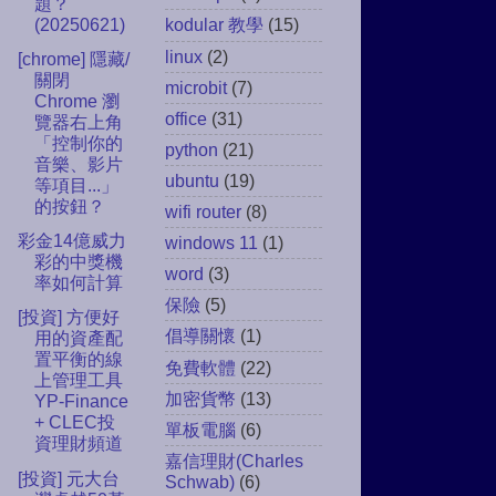
題？
(20250621)
kodular 教學
(15)
linux
(2)
[chrome] 隱藏/
關閉
microbit
(7)
Chrome 瀏
office
(31)
覽器右上角
「控制你的
python
(21)
音樂、影片
ubuntu
(19)
等項目...」
的按鈕？
wifi router
(8)
彩金14億威力
windows 11
(1)
彩的中獎機
word
(3)
率如何計算
保險
(5)
[投資] 方便好
倡導關懷
(1)
用的資產配
置平衡的線
免費軟體
(22)
上管理工具
加密貨幣
(13)
YP-Finance
+ CLEC投
單板電腦
(6)
資理財頻道
嘉信理財(Charles
[投資] 元大台
Schwab)
(6)