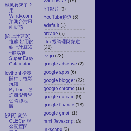
Windows 7
(15)
颱風要來了？
YT影片
(3)
用
Windy.com
YouTube頻道
(6)
預測台灣風
adafruit
(1)
雨動態
arcade
(5)
[線上計算器]
推薦 好用的
clec投資理財頻道
線上計算器
(20)
~超易算
ezgo
(23)
Super Easy
google adsense
(2)
Calculator
google apps
(6)
[python] 從零
開始，輕鬆
google blogger
(22)
玩轉
google chrome
(18)
Python：超
詳盡影音學
google domain
(9)
習資源地
google finance
(18)
圖！
google gmail
(1)
[投資] 關於
CLEC的現
html Javascript
(3)
金配置問
inkscape
(3)