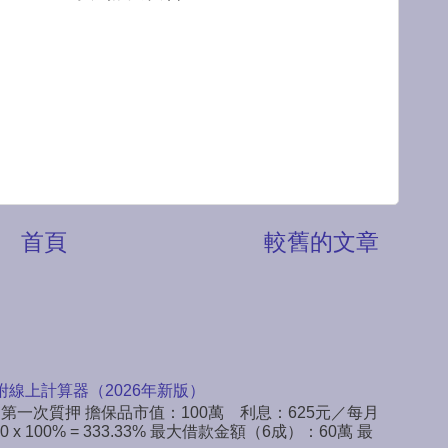
首頁
較舊的文章
附線上計算器（2026年新版）
：第一次質押 擔保品市值：100萬 利息：625元／每月
x 100% = 333.33% 最大借款金額（6成）：60萬 最