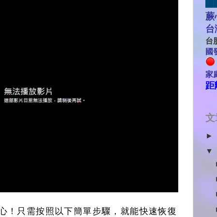
蕨
台
台股
國發
家
距
文
►
▼
，別擔心！只需按照以下簡單步驟，就能快速恢復