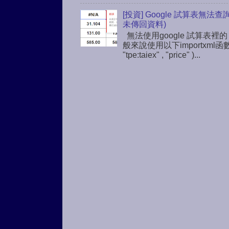
[投資] Google 試算表無法
未傳回資料)
無法使用google 試算表裡的
般來說使用以下importxml函
"tpe:taiex" , "price" )...