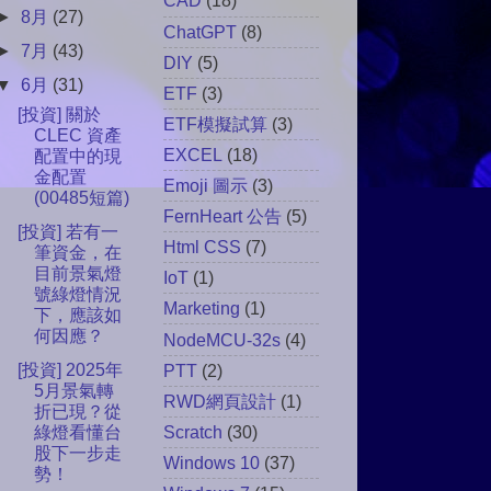
CAD
(18)
►
8月
(27)
ChatGPT
(8)
►
7月
(43)
DIY
(5)
▼
6月
(31)
ETF
(3)
[投資] 關於
ETF模擬試算
(3)
CLEC 資產
EXCEL
(18)
配置中的現
金配置
Emoji 圖示
(3)
(00485短篇)
FernHeart 公告
(5)
[投資] 若有一
Html CSS
(7)
筆資金，在
目前景氣燈
IoT
(1)
號綠燈情況
Marketing
(1)
下，應該如
何因應？
NodeMCU-32s
(4)
[投資] 2025年
PTT
(2)
5月景氣轉
RWD網頁設計
(1)
折已現？從
Scratch
(30)
綠燈看懂台
股下一步走
Windows 10
(37)
勢！