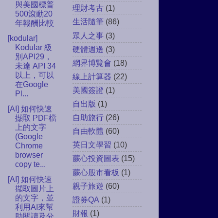
與美國標普
理財考古
(1)
500滾動20
生活隨筆
(86)
年報酬比較
眾人之事
(3)
[kodular]
Kodular 級
硬體週邊
(3)
別API29，
網界博覽會
(18)
未達 API 34
以上，可以
線上計算器
(22)
在Google
美國簽證
(1)
Pl...
自出版
(1)
[AI] 如何快速
自助旅行
(26)
擷取 PDF檔
上的文字
自由軟體
(60)
(Google
英日文學習
(10)
Chrome
browser
蕨心投資圖表
(15)
copy te...
蕨心股市看板
(1)
[AI] 如何快速
親子旅遊
(60)
擷取圖片上
的文字，並
證券QA
(1)
利用AI來幫
財報
(1)
助閱讀及分