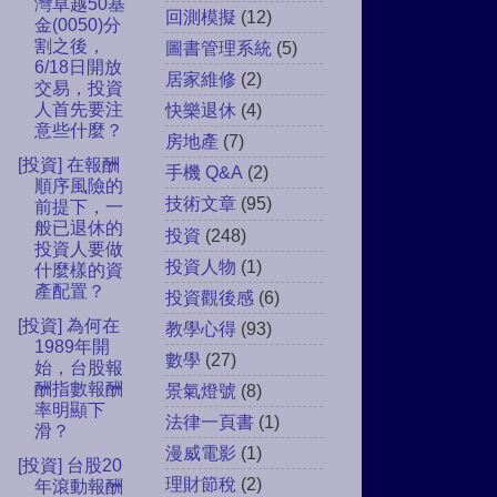
灣卓越50基
回測模擬
(12)
金(0050)分
割之後，
圖書管理系統
(5)
6/18日開放
居家維修
(2)
交易，投資
人首先要注
快樂退休
(4)
意些什麼？
房地產
(7)
[投資] 在報酬
手機 Q&A
(2)
順序風險的
技術文章
(95)
前提下，一
般已退休的
投資
(248)
投資人要做
投資人物
(1)
什麼樣的資
產配置？
投資觀後感
(6)
[投資] 為何在
教學心得
(93)
1989年開
數學
(27)
始，台股報
酬指數報酬
景氣燈號
(8)
率明顯下
法律一頁書
(1)
滑？
漫威電影
(1)
[投資] 台股20
理財節稅
(2)
年滾動報酬