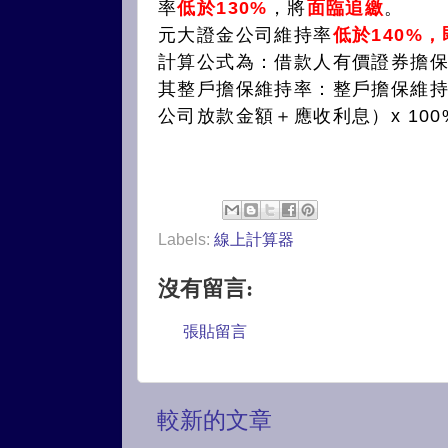
率
低於130%
，將
面臨追繳
。
元大證金公司維持率
低於140%
計算公式為：借款人有價證券擔
其整戶擔保維持率：整戶擔保維
公司放款金額＋應收利息）x 100
Labels:
線上計算器
沒有留言:
張貼留言
較新的文章