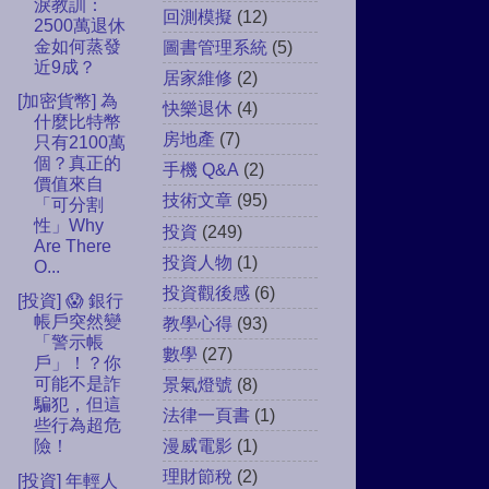
淚教訓：
回測模擬
(12)
2500萬退休
金如何蒸發
圖書管理系統
(5)
近9成？
居家維修
(2)
[加密貨幣] 為
快樂退休
(4)
什麼比特幣
房地產
(7)
只有2100萬
個？真正的
手機 Q&A
(2)
價值來自
技術文章
(95)
「可分割
性」Why
投資
(249)
Are There
投資人物
(1)
O...
投資觀後感
(6)
[投資] 😱 銀行
帳戶突然變
教學心得
(93)
「警示帳
數學
(27)
戶」！？你
可能不是詐
景氣燈號
(8)
騙犯，但這
法律一頁書
(1)
些行為超危
漫威電影
(1)
險！
理財節稅
(2)
[投資] 年輕人