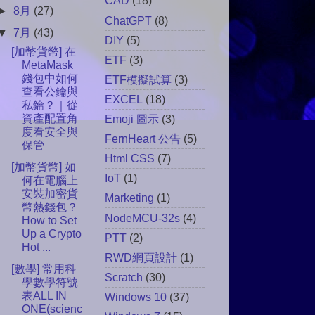
CAD
(18)
►
8月
(27)
ChatGPT
(8)
▼
7月
(43)
DIY
(5)
[加幣貨幣] 在
ETF
(3)
MetaMask
錢包中如何
ETF模擬試算
(3)
查看公鑰與
EXCEL
(18)
私鑰？｜從
資產配置角
Emoji 圖示
(3)
度看安全與
FernHeart 公告
(5)
保管
Html CSS
(7)
[加幣貨幣] 如
IoT
(1)
何在電腦上
安裝加密貨
Marketing
(1)
幣熱錢包？
NodeMCU-32s
(4)
How to Set
Up a Crypto
PTT
(2)
Hot ...
RWD網頁設計
(1)
[數學] 常用科
Scratch
(30)
學數學符號
表ALL IN
Windows 10
(37)
ONE(scienc