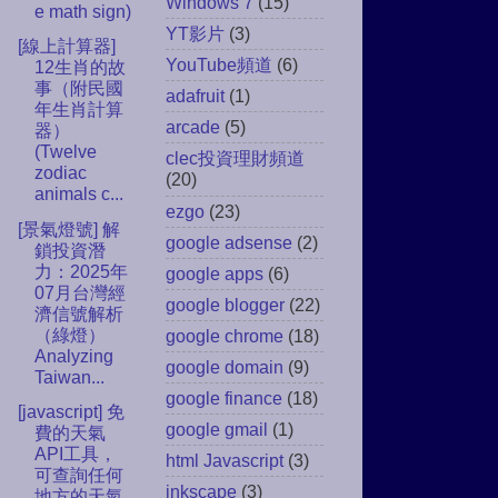
Windows 7
(15)
e math sign)
YT影片
(3)
[線上計算器]
YouTube頻道
(6)
12生肖的故
事（附民國
adafruit
(1)
年生肖計算
arcade
(5)
器）
(Twelve
clec投資理財頻道
zodiac
(20)
animals c...
ezgo
(23)
[景氣燈號] 解
google adsense
(2)
鎖投資潛
力：2025年
google apps
(6)
07月台灣經
google blogger
(22)
濟信號解析
（綠燈）
google chrome
(18)
Analyzing
google domain
(9)
Taiwan...
google finance
(18)
[javascript] 免
google gmail
(1)
費的天氣
API工具，
html Javascript
(3)
可查詢任何
inkscape
(3)
地方的天氣