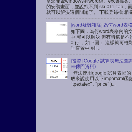
當您開啟windows的word檔、excel檔案、
的安裝畫面，並說找不到 sku011.c
就可以解決這個問題了。 下載登錄檔 相關連結： h
[word疑難雜症] 為何wo
如下圖，為何word表格內的
中 就可以解決 但有時還是不
0 行 ，如下圖： 這樣就可輕鬆解解
垂直置中 #排...
[投資] Google 試算表無法
未傳回資料)
無法使用google 試算表裡的
般來說使用以下importxml函
"tpe:taiex" , "price" )...