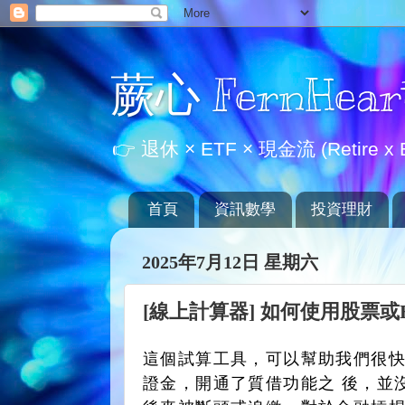
蕨心 FernHear
👉 退休 × ETF × 現金流 (Retire x E
首頁
資訊數學
投資理財
2025年7月12日 星期六
[線上計算器] 如何使用股票
這個試算工具，可以幫助我們很
證金，開通了質借功能之 後，並