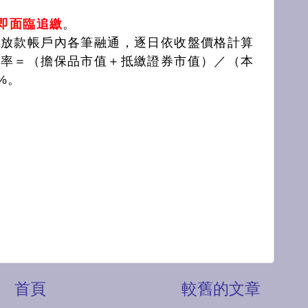
，即面臨追繳
。
保放款帳戶內各筆融通，逐日依收盤價格計算
持率＝（擔保品市值＋抵繳證券市值）／（本
%。
首頁
較舊的文章