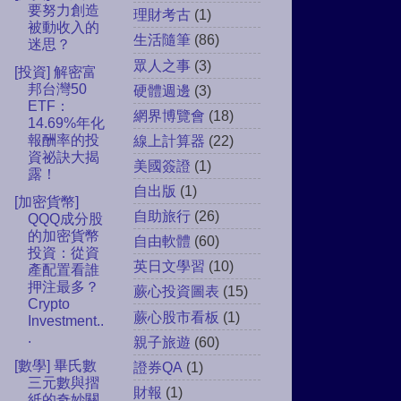
要努力創造
理財考古
(1)
被動收入的
生活隨筆
(86)
迷思？
眾人之事
(3)
[投資] 解密富
邦台灣50
硬體週邊
(3)
ETF：
網界博覽會
(18)
14.69%年化
報酬率的投
線上計算器
(22)
資祕訣大揭
美國簽證
(1)
露！
自出版
(1)
[加密貨幣]
自助旅行
(26)
QQQ成分股
的加密貨幣
自由軟體
(60)
投資：從資
英日文學習
(10)
產配置看誰
押注最多？
蕨心投資圖表
(15)
Crypto
蕨心股市看板
(1)
Investment..
.
親子旅遊
(60)
[數學] 畢氏數
證券QA
(1)
三元數與摺
財報
(1)
紙的奇妙關