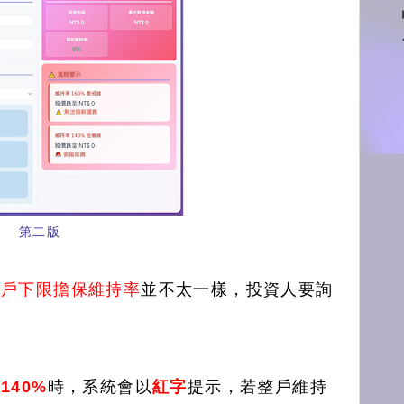
第二版
整戶下限擔保維持率
並不太一樣，投資人要詢
140%
時，系統會以
紅字
提示，若整戶維持