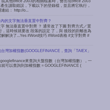
或其他office 2003的相關檔案時，會出現office 2003
ab，而產生讀取錯誤，下載以下的登錄檔，並且將它執行，
ttp://o...
rd表格內的文字無法垂直置中對齊？
文字 無法垂直置中對齊 ？ 通常改了下圖 對齊方式／置
行，這時候就要改 段落的設定 了，與 後段的距離改為
決了...Yes #Word技巧 #Word表格 #文字對齊 #
查詢台灣加權指數(GOOGLEFINANCE，查詢「TAIEX」
 googlefinance來查詢大盤指數（台灣加權指數），一
數就可以查詢到加權指數 = GOOGLEFINANCE (