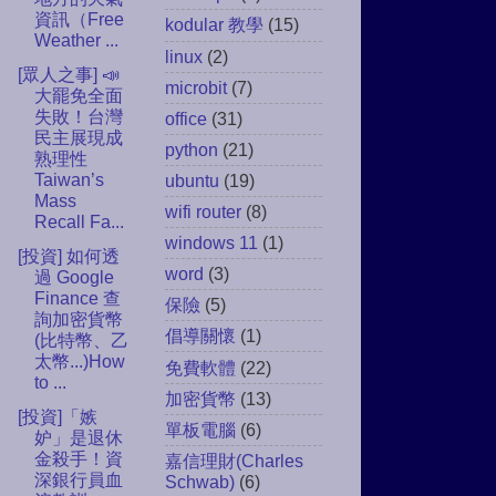
資訊（Free
kodular 教學
(15)
Weather ...
linux
(2)
[眾人之事] 📣
microbit
(7)
大罷免全面
失敗！台灣
office
(31)
民主展現成
python
(21)
熟理性
Taiwan’s
ubuntu
(19)
Mass
wifi router
(8)
Recall Fa...
windows 11
(1)
[投資] 如何透
word
(3)
過 Google
Finance 查
保險
(5)
詢加密貨幣
倡導關懷
(1)
(比特幣、乙
太幣...)How
免費軟體
(22)
to ...
加密貨幣
(13)
[投資]「嫉
單板電腦
(6)
妒」是退休
金殺手！資
嘉信理財(Charles
深銀行員血
Schwab)
(6)