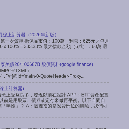
附線上計算器（2026年新版）
：第一次質押 擔保品市值：100萬 利息：625元／每月
x 100% = 333.33% 最大借款金額（6成）：60萬 最
 國泰美債20年00687B 股價資料(google finance)
IMPORTXML (
" , "//*[@id='main-0-QuoteHeader-Proxy...
線上計算器)
念上受益良多，發現以前在設計 APP：ETF資產配置
以前是用股票、債券或定存來做再平衡。以下自問自
謂「曝險」？ A：這裡指的是投資部位的風險，我們可