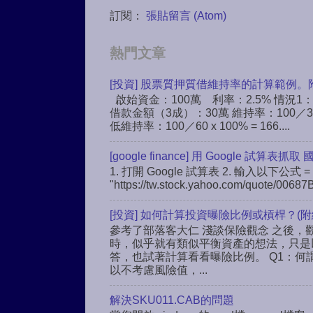
訂閱：
張貼留言 (Atom)
熱門文章
[投資] 股票質押質借維持率的計算範例。
啟始資金：100萬 利率：2.5% 情況1
借款金額（3成）：30萬 維持率：100／30 
低維持率：100／60 x 100% = 166....
[google finance] 用 Google 試算表抓取
1. 打開 Google 試算表 2. 輸入以下公式 = 
"https://tw.stock.yahoo.com/quote/00687B
[投資] 如何計算投資曝險比例或槓桿？(附
參考了部落客大仁 淺談保險觀念 之後，觀
時，似乎就有類似平衡資產的想法，只是
答，也試著計算看看曝險比例。 Q1：何
以不考慮風險值，...
解決SKU011.CAB的問題