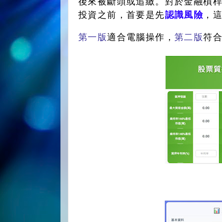
後來被斷頭或追繳。對於金融槓
投資之前，首要是先
認識風險
，
第一版
適合電腦操作，
第二版
符