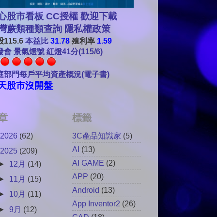
心股市看板 CC授權 歡迎下載
灣蕨類種類查詢
隱私權政策
115.6
本益比
31.78
殖利率
1.59
會 景氣燈號 紅燈41分(115/6)
庭部門每戶平均資產概況(電子書)
天股市沒開盤
章
標籤
2026
(62)
3C產品知識家
(5)
AI
(13)
2025
(209)
AI GAME
(2)
►
12月
(14)
APP
(20)
►
11月
(15)
Android
(13)
►
10月
(11)
App Inventor2
(26)
►
9月
(12)