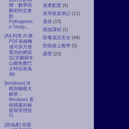
聯：數學與
資產配置
(4)
藝術的交會
辰哥投資筆記
(11)
點
Pythagorea
退休
(15)
n Trinity...
開放課程
(1)
[AI] 利用 AI 將
防毒資訊安全
(49)
PDF表格轉
防疫線上教學
(5)
成可供方便
查詢的網頁
露營
(23)
(以宜蘭縣冬
山鄉免費巴
士時刻表為
例)
[windows] 休
眠與睡眠大
解密：
Windows 系
統檔案的秘
密與管理技
巧
[房地產] 存股