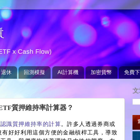
t
TF x Cash Flow)
退休
回測模擬
AI計算機
加密貨幣
免費下
文
或ETF質押維持率計算器？
快
認識質押維持率的計算
。許多人透過券商或
沒有好好利用這個方便的金融槓桿工具，導致