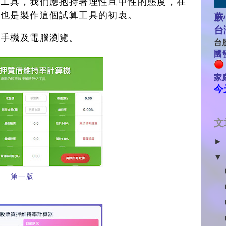
桿工具，我們應抱持著理性且中性的態度，在
這也是製作這個試算工具的初衷。
蕨
台
合手機及電腦瀏覽。
台股
國發
家
今
文
►
▼
第一版